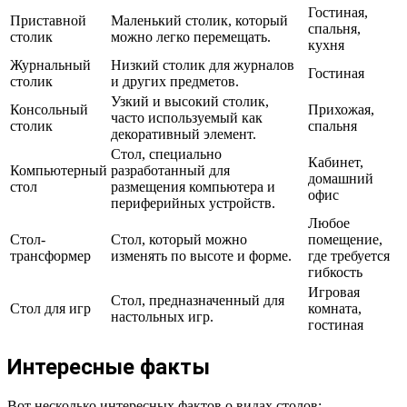
Гостиная,
Приставной
Маленький столик, который
спальня,
столик
можно легко перемещать.
кухня
Журнальный
Низкий столик для журналов
Гостиная
столик
и других предметов.
Узкий и высокий столик,
Консольный
Прихожая,
часто используемый как
столик
спальня
декоративный элемент.
Стол, специально
Кабинет,
Компьютерный
разработанный для
домашний
стол
размещения компьютера и
офис
периферийных устройств.
Любое
Стол-
Стол, который можно
помещение,
трансформер
изменять по высоте и форме.
где требуется
гибкость
Игровая
Стол, предназначенный для
Стол для игр
комната,
настольных игр.
гостиная
Интересные факты
Вот несколько интересных фактов о видах столов: