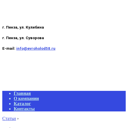
г. Пенза, ул. Кулибина
г. Пенза, ул. Суворова
E-mail:
info@evroholod58.ru
Primary
Главная
Navigation
О компании
Menu
Каталог
Контакты
Статьи
›