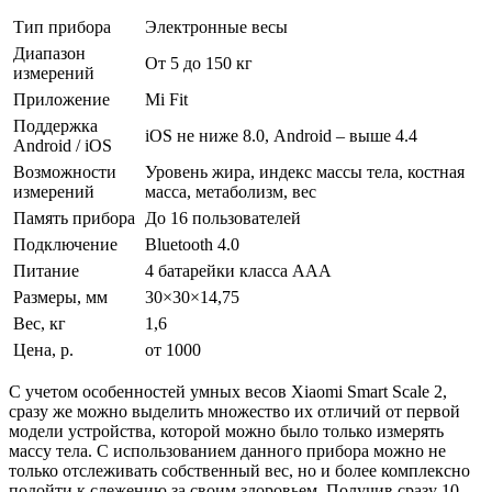
Тип прибора
Электронные весы
Диапазон
От 5 до 150 кг
измерений
Приложение
Mi Fit
Поддержка
iOS не ниже 8.0, Android – выше 4.4
Android / iOS
Возможности
Уровень жира, индекс массы тела, костная
измерений
масса, метаболизм, вес
Память прибора
До 16 пользователей
Подключение
Bluetooth 4.0
Питание
4 батарейки класса ААА
Размеры, мм
30×30×14,75
Вес, кг
1,6
Цена, р.
от 1000
С учетом особенностей умных весов Xiaomi Smart Scale 2,
сразу же можно выделить множество их отличий от первой
модели устройства, которой можно было только измерять
массу тела. С использованием данного прибора можно не
только отслеживать собственный вес, но и более комплексно
подойти к слежению за своим здоровьем. Получив сразу 10