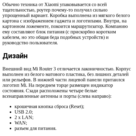
Обычно техника от Xiaomi упаковывается со всей
тщательностью, роутер почему-то получил сильно
упрощенный вариант. Коробка выполнена из мягкого белого
картона с изображением гаджета и логотипами. Внутри, на
картонном ложементе, покоится маршрутизатор. Компанию
ему составляют блок питания (с прискорбно коротким
кабелем, но это общая беда подобных устройств) и
руководство пользователя.
Дизайн
Внешний вид Mi Router 3 отличается лаконичностью. Корпус
выполнен из белого матового пластика, без лишних деталей
или рельефов. В нижней части лицевой панели притаился
логотип Mi. На переднем торце размещен индикатор
состояния. Сзади расположены четыре белые
всенаправленные антенны и порты (слева направо):
крошечная кнопка сброса (Reset);
USB 2.0;
2 х LAN;
WAN;
разъем для питания.