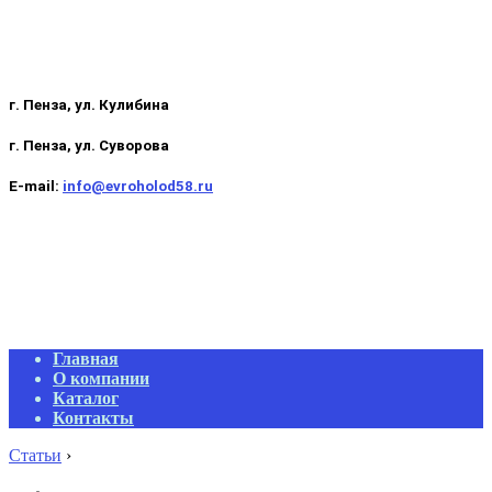
г. Пенза, ул. Кулибина
г. Пенза, ул. Суворова
E-mail:
info@evroholod58.ru
Primary
Главная
Navigation
О компании
Menu
Каталог
Контакты
Статьи
›