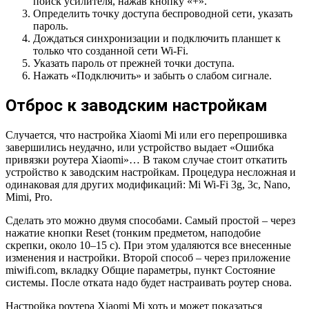
поиск усилителя, нажав кнопку «+».
Определить точку доступа беспроводной сети, указать
пароль.
Дождаться синхронизации и подключить планшет к
только что созданной сети Wi-Fi.
Указать пароль от прежней точки доступа.
Нажать «Подключить» и забыть о слабом сигнале.
Отброс к заводским настройкам
Случается, что настройка Xiaomi Mi или его перепрошивка
завершились неудачно, или устройство выдает «Ошибка
привязки роутера Xiaomi»… В таком случае стоит откатить
устройство к заводским настройкам. Процедура несложная и
одинаковая для других модификаций: Mi Wi-Fi 3g, 3c, Nano,
Mimi, Pro.
Сделать это можно двумя способами. Самый простой – через
нажатие кнопки Reset (тонким предметом, наподобие
скрепки, около 10–15 с). При этом удаляются все внесенные
изменения и настройки. Второй способ – через приложение
miwifi.com, вкладку Общие параметры, пункт Состояние
системы. После отката надо будет настраивать роутер снова.
Настройка роутера Xiaomi Mi хоть и может показаться