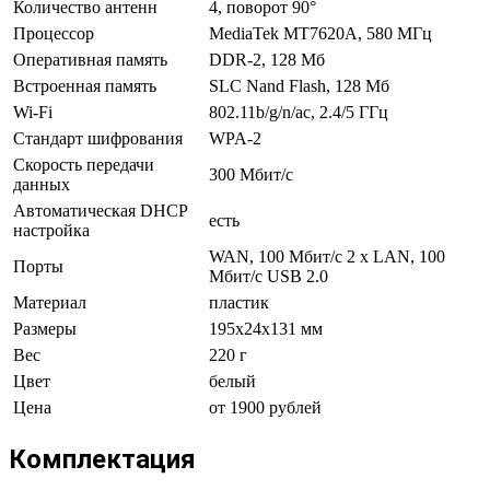
Количество антенн
4, поворот 90°
Процессор
MediaTek MT7620A, 580 МГц
Оперативная память
DDR-2, 128 Мб
Встроенная память
SLC Nand Flash, 128 Мб
Wi-Fi
802.11b/g/n/ac, 2.4/5 ГГц
Стандарт шифрования
WPA-2
Скорость передачи
300 Мбит/с
данных
Автоматическая DHCP
есть
настройка
WAN, 100 Мбит/с 2 x LAN, 100
Порты
Мбит/с USB 2.0
Материал
пластик
Размеры
195х24х131 мм
Вес
220 г
Цвет
белый
Цена
от 1900 рублей
Комплектация