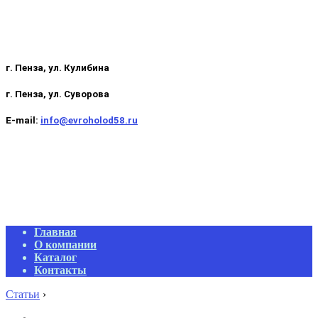
г. Пенза, ул. Кулибина
г. Пенза, ул. Суворова
E-mail:
info@evroholod58.ru
Primary
Главная
Navigation
О компании
Menu
Каталог
Контакты
Статьи
›