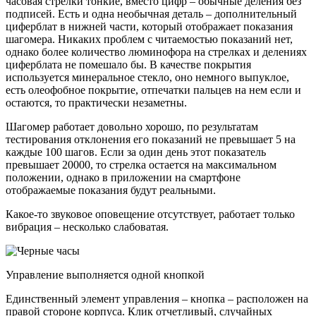
часовая стрелки тонкие, вместо цифр – обычные деления без
подписей. Есть и одна необычная деталь – дополнительный
циферблат в нижней части, который отображает показания
шагомера. Никаких проблем с читаемостью показаний нет,
однако более количество люминофора на стрелках и делениях
циферблата не помешало бы. В качестве покрытия
используется минеральное стекло, оно немного выпуклое,
есть олеофобное покрытие, отпечатки пальцев на нем если и
остаются, то практически незаметны.
Шагомер работает довольно хорошо, по результатам
тестирования отклонения его показаний не превышает 5 на
каждые 100 шагов. Если за один день этот показатель
превышает 20000, то стрелка остается на максимальном
положении, однако в приложении на смартфоне
отображаемые показания будут реальными.
Какое-то звуковое оповещение отсутствует, работает только
вибрация – несколько слабоватая.
Управление выполняется одной кнопкой
Единственный элемент управления – кнопка – расположен на
правой стороне корпуса. Клик отчетливый, случайных