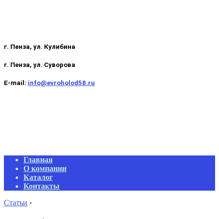
г. Пенза, ул. Кулибина
г. Пенза, ул. Суворова
E-mail:
info@evroholod58.ru
Primary
Главная
Navigation
О компании
Menu
Каталог
Контакты
Статьи
›