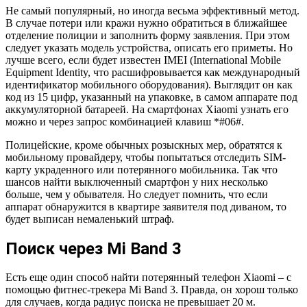
Не самый популярный, но иногда весьма эффективный метод.
В случае потери или кражи нужно обратиться в ближайшее
отделение полиции и заполнить форму заявления. При этом
следует указать модель устройства, описать его приметы. Но
лучше всего, если будет известен IMEI (International Mobile
Equipment Identity, что расшифровывается как международный
идентификатор мобильного оборудования). Выглядит он как
код из 15 цифр, указанный на упаковке, в самом аппарате под
аккумуляторной батареей. На смартфонах Xiaomi узнать его
можно и через запрос комбинацией клавиш *#06#.
Полицейские, кроме обычных розыскных мер, обратятся к
мобильному провайдеру, чтобы попытаться отследить SIM-
карту украденного или потерянного мобильника. Так что
шансов найти выключенный смартфон у них несколько
больше, чем у обывателя. Но следует помнить, что если
аппарат обнаружится в квартире заявителя под диваном, то
будет выписан немаленький штраф.
Поиск через Mi Band 3
Есть еще один способ найти потерянный телефон Xiaomi – с
помощью фитнес-трекера Mi Band 3. Правда, он хорош только
для случаев, когда радиус поиска не превышает 20 м.