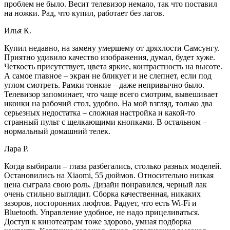
проблем не было. Весит телевизор немало, так что поставил
на ножки. Рад, что купил, работает без лагов.
Илья К.
Купил недавно, на замену умершему от дряхлости Самсунгу.
Приятно удивило качество изображения, думал, будет хуже.
Четкость присутствует, цвета яркие, контрастность на высоте.
А самое главное – экран не бликует и не слепнет, если под
углом смотреть. Рамки тонкие – даже непривычно было.
Телевизор запоминает, что чаще всего смотрим, вывешивает
иконки на рабочий стол, удобно. На мой взгляд, только два
серьезных недостатка – сложная настройка и какой-то
странный пульт с щелкающими кнопками. В остальном –
нормальный домашний телек.
Лара Р.
Когда выбирали – глаза разбегались, столько разных моделей.
Остановились на Xiaomi, 55 дюймов. Относительно низкая
цена сыграла свою роль. Дизайн понравился, черный лак
очень стильно выглядит. Сборка качественная, никаких
зазоров, посторонних люфтов. Радует, что есть Wi-Fi и
Bluetooth. Управление удобное, не надо прицеливаться.
Доступ к кинотеатрам тоже здорово, умная подборка