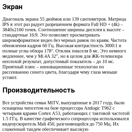
Экран
Диагональ экрана 55 дюймов или 139 сантиметров. Матрица
IPS в этот раз радует разрешением формата Full HD + (4k) –
3840х2160 точек. Соотношение ширины дисплея к высоте –
стандартные 16:9. Это позволяет просматривать
широкоформатное видео без черных рамок по краям. Частота
обновления кадров 60 Гц. Высокая контрастность 3000:1 и
полные углы обзора 178°. Отклик пикселя 8 мс. Это немного
медленнее, чем у Mi 4A 32″, но в целом для ЖК-телевизора
неплохой результат, допустимый показатель – до 10 мс.
Приятный плюс – инновационные технологии по
рассеиванию синего цвета, благодаря чему глаза меньше
устают.
Производительность
Все устройства семьи MiTV, выпущенные в 2017 году, были
оснащены чипсетом на базе процессора Amlogic T962 c
четырьмя ядрами Cortex A53, работающих с тактовой частотой
1.5 ГГц. В качестве графического сопроцессора использовался
видеоускоритель Mali 450, разгоняющийся до 750 Мц. Их
слаженный тандем обеспечивает высокую