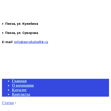
г. Пенза, ул. Кулибина
г. Пенза, ул. Суворова
E-mail:
info@evroholod58.ru
Primary
Главная
Navigation
О компании
Menu
Каталог
Контакты
Статьи
›