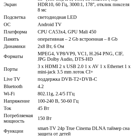
Экран
HDR10, 60 Гц, 3000:1, 178°, отклик пикселя
8 мс
Подсветка
cветодиодная LED
ОС
Android TV
Платформа
CPU CA53х4, GPU Mali 450
Память
оперативная – 2 Gb встроенная – 8 Gb
Динамики
2х8 Вт, 6 Ом
MPEG4, VP8/VP9, VC1, H.264 PNG, CIF,
Форматы
JPG Dolby Audio, DTS-HD
3 x HDMI 2 х USB 2.0 1 х AV 1 x Ethernet 1 x
Порты
mini-jack 3.5 mm лоток CI+
Live TV
поддержка DVB-T2+DVB-C
Bluetooth
4.2
Wi-Fi
802.11g, 2.4/5 ГГц
Напряжение
100-240 В, 50-60 Гц
Ток
45 Вт
Потребляемая
150 Вт
мощность
smart-TV 24р True Cinema DLNA таймер сна
Функции
защита от детей