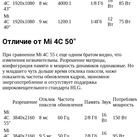
16
4C
1920х1080
8 мс
4000:1
1/8 Гб
85 Вт
Вт
43″
Mi
12
4C
1920х1080
9 мс
1200:1
1/4Гб
75 Вт
Вт
40″
Отличие от Mi 4C 50″
При сравнении Mi 4C 55 c еще одним братом видно, что
изменения незначительны. Разрешение матрицы,
конфигурация памяти и мощность динамиков одинаковые. Но
у младшего чуть дольше время отклика пикселя, ниже
показатель частоты обновления кадров, экономное
энергопотребление и отсутствует поддержка
широковещательного стандарта HLG.
Отклик
Частота
Потребляе
Разрешение
Память
Звук
пикселя
обновления
мощность
Mi
16
4C
3840х2160
8 мс
60 Гц
2/8 Гб
150 Вт
Вт
55″
Mi
16
4C
3840х2160
9,5 мс
50 Гц
2/8 Гб
95 Вт