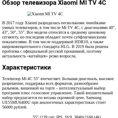
Обзор телевизора Xiaomi MI TV 4C
В 2017 году Xiaomi разродилась несколькими линейками
умных телевизоров, в том числе Mi TV 4C, с диагоналями 40″,
43″, 50″, 55″. Все модели относятся к среднему ценовому
сегменту, но последняя обладает почти субфлагманскими
показателями. В том числе поддержкой HDR10, а также
широковещательного стандарта HLG. В 2019 была решена
проблема с официальной русской прошивкой, поэтому
актуальность «китайцев» резко возросла.
Характеристики
Телевизор Mi 4C 55″ впечатляет. Большая диагональ, высокое
разрешение, поддержка всех форматов, разнообразие
разъемов, вишенкой на торте – интеллектуальный выбор
программ плюс голосовое управление. Такой внушительный
набор предлагается по весьма скромной цене. Samsung
UE55MU6400U при аналогичных характеристиках стоит
56000 рублей.
55″ (139 см), IPS, 16:9, 3840х2160 (4k),