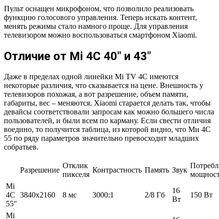
Пульт оснащен микрофоном, что позволило реализовать
функцию голосового управления. Теперь искать контент,
менять режимы стало намного проще. Для управления
телевизором можно воспользоваться смартфоном Xiaomi.
Отличие от Mi 4C 40″ и 43″
Даже в пределах одной линейки Mi TV 4C имеются
некоторые различия, что сказывается на цене. Внешность у
телевизоров похожая, а вот разрешение, объем памяти,
габариты, вес – меняются. Xiaomi старается делать так, чтобы
девайсы соответствовали запросам как можно большего числа
пользователей, и были всем по карману. Если свести отличия
воедино, то получится таблица, из которой видно, что Ми 4С
55 по ряду параметров значительно превосходит младших
собратьев.
Отклик
Потребл
Разрешение
Контрастность
Память
Звук
пикселя
мощнос
Mi
16
4C
3840х2160
8 мс
3000:1
2/8 Гб
150 Вт
Вт
55″
Mi