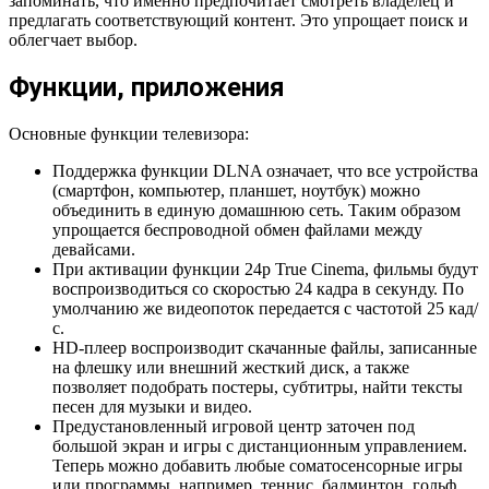
запоминать, что именно предпочитает смотреть владелец и
предлагать соответствующий контент. Это упрощает поиск и
облегчает выбор.
Функции, приложения
Основные функции телевизора:
Поддержка функции DLNA означает, что все устройства
(смартфон, компьютер, планшет, ноутбук) можно
объединить в единую домашнюю сеть. Таким образом
упрощается беспроводной обмен файлами между
девайсами.
При активации функции 24p True Cinema, фильмы будут
воспроизводиться со скоростью 24 кадра в секунду. По
умолчанию же видеопоток передается с частотой 25 кад/
с.
HD-плеер воспроизводит скачанные файлы, записанные
на флешку или внешний жесткий диск, а также
позволяет подобрать постеры, субтитры, найти тексты
песен для музыки и видео.
Предустановленный игровой центр заточен под
большой экран и игры с дистанционным управлением.
Теперь можно добавить любые соматосенсорные игры
или программы, например, теннис, бадминтон, гольф