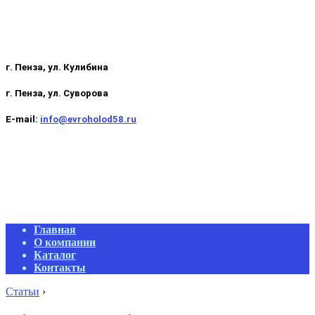
г. Пенза, ул. Кулибина
г. Пенза, ул. Суворова
E-mail:
info@evroholod58.ru
Primary
Главная
Navigation
О компании
Menu
Каталог
Контакты
Статьи
›