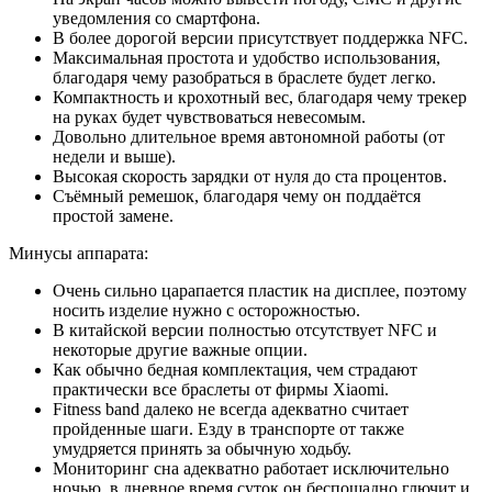
уведомления со смартфона.
В более дорогой версии присутствует поддержка NFC.
Максимальная простота и удобство использования,
благодаря чему разобраться в браслете будет легко.
Компактность и крохотный вес, благодаря чему трекер
на руках будет чувствоваться невесомым.
Довольно длительное время автономной работы (от
недели и выше).
Высокая скорость зарядки от нуля до ста процентов.
Съёмный ремешок, благодаря чему он поддаётся
простой замене.
Минусы аппарата:
Очень сильно царапается пластик на дисплее, поэтому
носить изделие нужно с осторожностью.
В китайской версии полностью отсутствует NFC и
некоторые другие важные опции.
Как обычно бедная комплектация, чем страдают
практически все браслеты от фирмы Xiaomi.
Fitness band далеко не всегда адекватно считает
пройденные шаги. Езду в транспорте от также
умудряется принять за обычную ходьбу.
Мониторинг сна адекватно работает исключительно
ночью, в дневное время суток он беспощадно глючит и