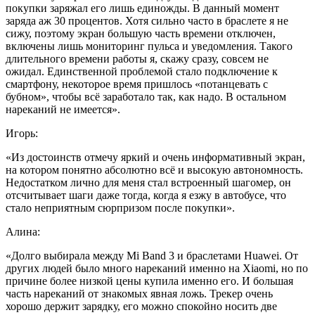
покупки заряжал его лишь единожды. В данный момент
заряда аж 30 процентов. Хотя сильно часто в браслете я не
сижу, поэтому экран большую часть времени отключен,
включены лишь мониторинг пульса и уведомления. Такого
длительного времени работы я, скажу сразу, совсем не
ожидал. Единственной проблемой стало подключение к
смартфону, некоторое время пришлось «потанцевать с
бубном», чтобы всё заработало так, как надо. В остальном
нареканий не имеется».
Игорь:
«Из достоинств отмечу яркий и очень информативный экран,
на котором понятно абсолютно всё и высокую автономность.
Недостатком лично для меня стал встроенный шагомер, он
отсчитывает шаги даже тогда, когда я езжу в автобусе, что
стало неприятным сюрпризом после покупки».
Алина:
«Долго выбирала между Mi Band 3 и браслетами Huawei. От
других людей было много нареканий именно на Xiaomi, но по
причине более низкой цены купила именно его. И большая
часть нареканий от знакомых явная ложь. Трекер очень
хорошо держит зарядку, его можно спокойно носить две