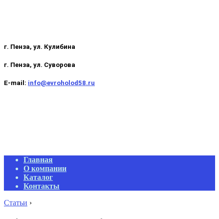
г. Пенза, ул. Кулибина
г. Пенза, ул. Суворова
E-mail:
info@evroholod58.ru
Primary
Главная
Navigation
О компании
Menu
Каталог
Контакты
Статьи
›