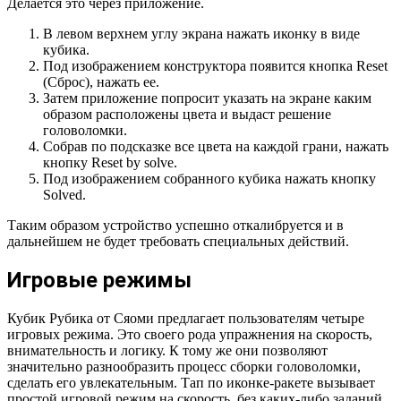
Делается это через приложение.
В левом верхнем углу экрана нажать иконку в виде
кубика.
Под изображением конструктора появится кнопка Reset
(Сброс), нажать ее.
Затем приложение попросит указать на экране каким
образом расположены цвета и выдаст решение
головоломки.
Собрав по подсказке все цвета на каждой грани, нажать
кнопку Reset by solve.
Под изображением собранного кубика нажать кнопку
Solved.
Таким образом устройство успешно откалибруется и в
дальнейшем не будет требовать специальных действий.
Игровые режимы
Кубик Рубика от Сяоми предлагает пользователям четыре
игровых режима. Это своего рода упражнения на скорость,
внимательность и логику. К тому же они позволяют
значительно разнообразить процесс сборки головоломки,
сделать его увлекательным. Тап по иконке-ракете вызывает
простой игровой режим на скорость, без каких-либо заданий