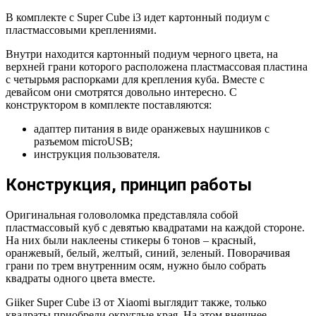
В комплекте с Super Cube i3 идет картонный подиум с
пластмассовыми креплениями.
Внутри находится картонный подиум черного цвета, на
верхней грани которого расположена пластмассовая пластина
с четырьмя распорками для крепления куба. Вместе с
девайсом они смотрятся довольно интересно. С
конструктором в комплекте поставляются:
адаптер питания в виде оранжевых наушников с
разъемом microUSB;
инструкция пользователя.
Конструкция, принцип работы
Оригинальная головоломка представляла собой
пластмассовый куб с девятью квадратами на каждой стороне.
На них были наклеены стикеры 6 тонов – красный,
оранжевый, белый, желтый, синий, зеленый. Поворачивая
грани по трем внутренним осям, нужно было собрать
квадраты одного цвета вместе.
Giiker Super Cube i3 от Xiaomi выглядит также, только
квадраты приобрели округлые края. На этом внешнее