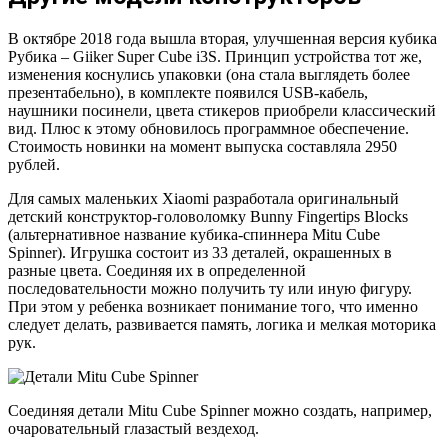
В октябре 2018 года вышла вторая, улучшенная версия кубика
Рубика – Giiker Super Cube i3S. Принцип устройства тот же,
изменения коснулись упаковки (она стала выглядеть более
презентабельно), в комплекте появился USB-кабель,
наушники посинели, цвета стикеров приобрели классический
вид. Плюс к этому обновилось программное обеспечение.
Стоимость новинки на момент выпуска составляла 2950
рублей.
Для самых маленьких Xiaomi разработала оригинальный
детский конструктор-головоломку Bunny Fingertips Blocks
(альтернативное название кубика-спиннера Mitu Cube
Spinner). Игрушка состоит из 33 деталей, окрашенных в
разные цвета. Соединяя их в определенной
последовательности можно получить ту или иную фигуру.
При этом у ребенка возникает понимание того, что именно
следует делать, развивается память, логика и мелкая моторика
рук.
Соединяя детали Mitu Cube Spinner можно создать, например,
очаровательный глазастый вездеход.