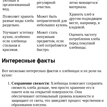
уютный и
регулярной
легко моющегося
организованный
очистки.
материала.
вид.
Хранить хлеб в
Позволяет хранить
Может быть
другом подходящем
разные виды хлеба
непрактичной для
месте, например, в
раздельно.
небольших кухонь.
кладовой.
Улучшает эстетику
Может стать
Оценить частоту
кухни, особенно
ненужным
потребления хлеба
если хлебница
предметом, если
перед покупкой
стильная и
хлеб потребляется
хлебницы.
красивая.
быстро.
Интересные факты
Вот несколько интересных фактов о хлебницах и их роли на
кухне:
Сохранение свежести
: Хлебницы помогают сохранять
свежесть хлеба дольше, чем просто хранение его в
пакете или на открытой поверхности. Они
обеспечивают оптимальный уровень влажности и
защищают от света, что замедляет процесс черствения и
образования плесени.