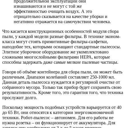
продолжительной эксплуатации они
изнашиваются и не могут с той же
эффективностью очищать воздух. А это
отрицательно сказывается на качестве уборки и
негативно отражается на самочувствии человека.
Что касается конструкционных особенностей модуля сбора
пыли, у каждой модели разные фильтры. В технике эконом-
класса могут стоять примитивные фильтры-салфетки,
наподобие тех, которыми оснащают стандартные пылесосы.
Элитное уборочное оборудование же укомплектовано
сложными многослойными фильтрами НЕРА, которые
способны задержать даже самые мелкие пылевые частицы.
Говоря об объёме контейнера для сбора пыли, он может быть
различным. Диапазон колебаний составляет 250-1000 мл.
Данная деталь пылесоса нуждается в регулярной очистке от
собранного мусора. Только так прибор будет сохранять свою
результативность. Кроме того, это гарантия того, что техника
прослужит долго.
Поскольку мощность подобных устройств варьируется от 40
до 65 Вт, они относятся к категории энергоэкономичной
техники. Робот-пылесос – автономен. Для его работы не
нужна розетка – он функционирует от аккумулятора. Для
зарядки ему необходимо от 3-х до 5 часов времени.