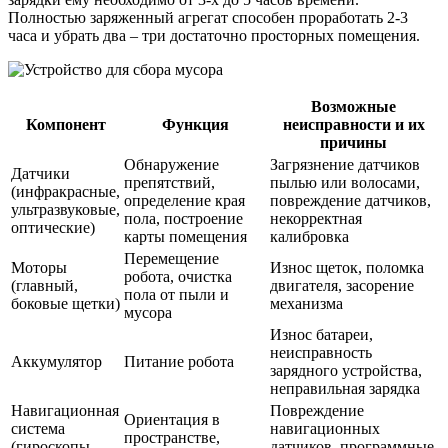
Полностью заряженный агрегат способен проработать 2-3
часа и убрать два – три достаточно просторных помещения.
Возможные
Компонент
Функция
неисправности и их
причины
Обнаружение
Загрязнение датчиков
Датчики
препятствий,
пылью или волосами,
(инфракрасные,
определение края
повреждение датчиков,
ультразвуковые,
пола, построение
некорректная
оптические)
карты помещения
калибровка
Перемещение
Моторы
Износ щеток, поломка
робота, очистка
(главный,
двигателя, засорение
пола от пыли и
боковые щетки)
механизма
мусора
Износ батареи,
неисправность
Аккумулятор
Питание робота
зарядного устройства,
неправильная зарядка
Навигационная
Повреждение
Ориентация в
система
навигационных
пространстве,
(гироскопы,
датчиков, программные