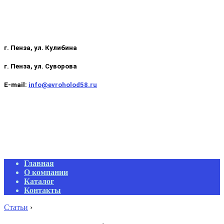
г. Пенза, ул. Кулибина
г. Пенза, ул. Суворова
E-mail:
info@evroholod58.ru
Primary
Главная
Navigation
О компании
Menu
Каталог
Контакты
Статьи
›