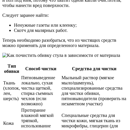
и пол под ним, потому что хватит одной капли очистителя,
чтобы нанести вред поверхности.
Следует заранее найти:
Ненужные газеты или клеенку;
Скотч для малярных работ.
Теперь необходимо разобраться, что из чистящих средств
можно применять для определенного материала.
Тип
Способ чистки
Средства для чистки
обивки
Пятновыведение
Мыльный раствор (мягкое
Ткань
локально, сухая
мыло/шампунь),
(хлопок,
чистка щеткой,
специализированные средства
лен,
стирка съемных
для чистки обивки,
шерсть)
чехлов (если
пятновыводители (проверить на
возможно)
незаметном участке)
Протирание
влажной мягкой
Специальные средства для
тряпкой,
чистки кожи, мягкая ткань из
Кожа
использование
микрофибры, глицерин (для