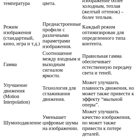
изображение более
температура
цвета.
холодным, теплая
(желтый оттенок) –
более теплым.
Преднастроенные
Режим
Каждый режим
профили с
изображения
оптимизирован для
различными
(стандартный,
определенного типа
параметрами
кино, игра и т.д.)
контента.
изображения.
Соотношение
Правильная гамма
между входным и
обеспечивает
Гамма
выходным
естественную передачу
сигналом
света и теней.
яркости.
Может улучшить
Улучшение
Технология для
плавность движения, но
движения
сглаживания
может также привести к
(Motion
движения.
эффекту “мыльной
Interpolation)
оперы”.
Может улучшить
Уменьшает
качество изображения,
Шумоподавление
цифровые шумы
но может также
на изображении.
привести к потере
деталей.