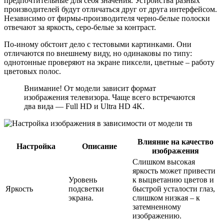
предпочтительные для себя значения. Устройства разных
производителей будут отличаться друг от друга интерфейсом.
Независимо от фирмы-производителя черно-белые полоски
отвечают за яркость, серо-белые за контраст.
По-иному обстоит дело с тестовыми картинками. Они
отличаются по внешнему виду, но одинаковы по типу:
однотонные проверяют на экране пиксели, цветные – работу
цветовых полос.
Внимание! От модели зависит формат
изображения телевизора. Чаще всего встречаются
два вида — Full HD и Ultra HD 4K.
Влияние на качество
Настройка
Описание
изображения
Слишком высокая
яркость может привести
Уровень
к выцветанию цветов и
Яркость
подсветки
быстрой усталости глаз,
экрана.
слишком низкая – к
затемненному
изображению.