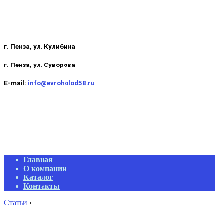
г. Пенза, ул. Кулибина
г. Пенза, ул. Суворова
E-mail:
info@evroholod58.ru
Primary
Главная
Navigation
О компании
Menu
Каталог
Контакты
Статьи
›