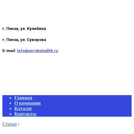
г. Пенза, ул. Кулибина
г. Пенза, ул. Суворова
E-mail:
info@evroholod58.ru
Primary
Главная
Navigation
О компании
Menu
Каталог
Контакты
Статьи
›