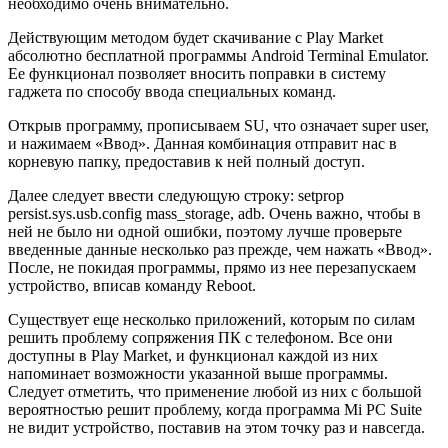
необходимо очень внимательно.
Действующим методом будет скачивание с Play Market
абсолютно бесплатной программы Android Terminal Emulator.
Ее функционал позволяет вносить поправки в систему
гаджета по способу ввода специальных команд.
Открыв программу, прописываем SU, что означает super user,
и нажимаем «Ввод». Данная комбинация отправит нас в
корневую папку, предоставив к ней полный доступ.
Далее следует ввести следующую строку: setprop
persist.sys.usb.config mass_storage, adb. Очень важно, чтобы в
ней не было ни одной ошибки, поэтому лучше проверьте
введенные данные несколько раз прежде, чем нажать «Ввод».
После, не покидая программы, прямо из нее перезапускаем
устройство, вписав команду Reboot.
Существует еще несколько приложений, которым по силам
решить проблему сопряжения ПК с телефоном. Все они
доступны в Play Market, и функционал каждой из них
напоминает возможности указанной выше программы.
Следует отметить, что применение любой из них с большой
вероятностью решит проблему, когда программа Mi PC Suite
не видит устройство, поставив на этом точку раз и навсегда.