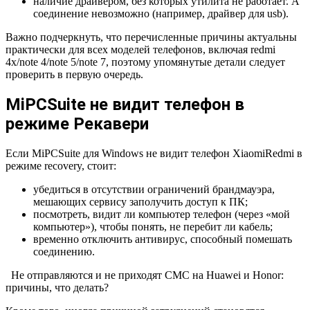
наличие драйвером, без которых утилита не работает. А
соединение невозможно (например, драйвер для
usb
).
Важно подчеркнуть, что перечисленные причины актуальны
практически для всех моделей телефонов, включая redmi
4x/note 4/note 5/note 7, поэтому упомянутые детали следует
проверить в первую очередь.
Mi
PC
Suite
не видит телефон в
режиме Рекавери
Если
Mi
PC
Suite
для
Windows
не видит телефон
Xiaomi
Redmi
в
режиме
recovery
, стоит:
убедиться в отсутствии ограничений брандмауэра,
мешающих сервису заполучить доступ к ПК;
посмотреть, видит ли компьютер телефон (через «мой
компьютер»), чтобы понять, не перебит ли кабель;
временно отключить антивирус, способный помешать
соединению.
Не отправляются и не приходят СМС на Huawei и Honor:
причины, что делать?