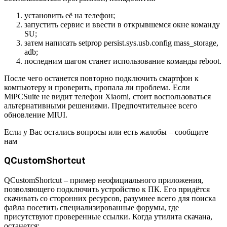
установить её на телефон;
запустить сервис и ввести в открывшемся окне команду
SU
;
затем написать
setprop persist.sys.usb.config mass_storage,
adb;
последним шагом станет использование команды
reboot
.
После чего останется повторно подключить смартфон к
компьютеру и проверить, пропала ли проблема. Если
Mi
PC
Suite
не видит телефон
Xiaomi
, стоит воспользоваться
альтернативными решениями. Предпочтительнее всего
обновление
MIUI
.
Если у Вас остались вопросы или есть жалобы – сообщите
нам
QCustomShortcut
QCustomShortcut
– пример неофициального приложения,
позволяющего подключить устройство к ПК. Его придётся
скачивать со сторонних ресурсов, разумнее всего для поиска
файла посетить специализированные форумы, где
присутствуют проверенные ссылки. Когда утилита скачана,
останется: