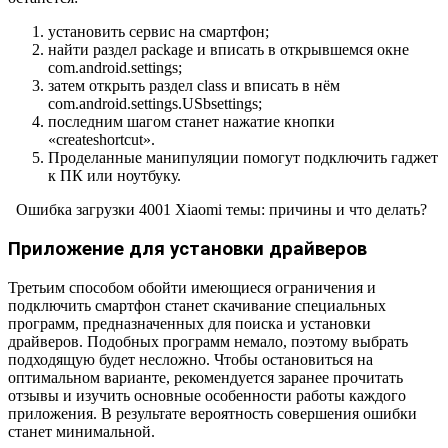
установить сервис на смартфон;
найти раздел
package
и вписать в открывшемся окне
com
.
android
.
settings
;
затем открыть раздел
class
и вписать в нём
com
.
android
.
settings
.
USbsettings
;
последним шагом станет нажатие кнопки
«
create
shortcut
».
Проделанные манипуляции помогут подключить гаджет
к ПК или ноутбуку.
Ошибка загрузки 4001 Xiaomi темы: причины и что делать?
Приложение для установки драйверов
Третьим способом обойти имеющиеся ограничения и
подключить смартфон станет скачивание специальных
программ, предназначенных для поиска и установки
драйверов. Подобных программ немало, поэтому выбрать
подходящую будет несложно. Чтобы остановиться на
оптимальном варианте, рекомендуется заранее прочитать
отзывы и изучить основные особенности работы каждого
приложения. В результате вероятность совершения ошибки
станет минимальной.