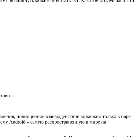
гут возникнуть можете почитать тут: Как отвязать Mi band 2 от
тово.
авления, полноценное взаимодействие возможно только в паре
ему Android – самую распространенную в мире на