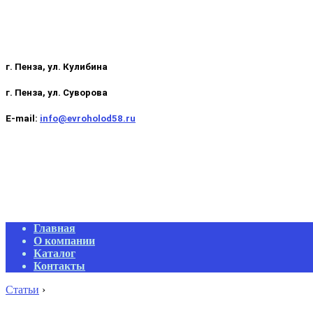
г. Пенза, ул. Кулибина
г. Пенза, ул. Суворова
E-mail:
info@evroholod58.ru
Primary
Главная
Navigation
О компании
Menu
Каталог
Контакты
Статьи
›