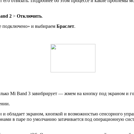
т его отвязать. Подробнее об этом процессе и какие проблемы мо
and 2
>
Отключить
.
е подключено» и выбираем
Браслет
.
олько Mi Band 3 завибрирует — жмем на кнопку под экраном и го
ении.
он и обладает экраном, кнопкой и возможностью сенсорного упр
нами в паре по умолчанию затачивается под операционную сист