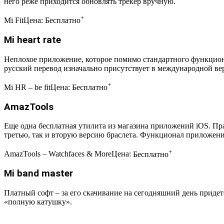
него реже приходится обновлять трекер вручную.
+
‎Mi Fit
Цена:
Бесплатно
Mi heart rate
Неплохое приложение, которое помимо стандартного функцион
русский перевод изначально присутствует в международной ве
+
‎Mi HR – be fit
Цена:
Бесплатно
AmazTools
Еще одна бесплатная утилита из магазина приложений iOS. Пра
третью, так и вторую версию браслета. Функционал приложени
+
‎AmazTools – Watchfaces & More
Цена:
Бесплатно
Mi band master
Платный софт – за его скачивание на сегодняшний день придет
«полную катушку».