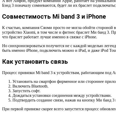
А вот Айфон, продукт компании Apple, работает на уникальной
Бэнд 3 поначалу сомневаются, будет ли их браслет подключатьс
Совместимость Mi band 3 и iPhone
К счастью, компания Сяоми просто не могла обойти стороной 
устройство Xiaomi, в том числе и фитнес браслет Ми банд 3. 
что браслет работает лучше именно в связке с iPhone.
Но
синхронизироваться получится не с каждой моделью легенд
быть именно iPhone, подключить можно и iPad, и даже iPod Tou
Как установить связь
Процесс привязки Mi band 3 к устройствам, работающим под А
Установить на смартфон фирменное или стороннее прило
Включить Bluetooth.
Запустить софт.
Дождаться установки соединения между устройствами.
Подтвердить создание связи, нажав на кнопку Ми банд 3 
При первой привязке скорее всего запустится процесс обновл