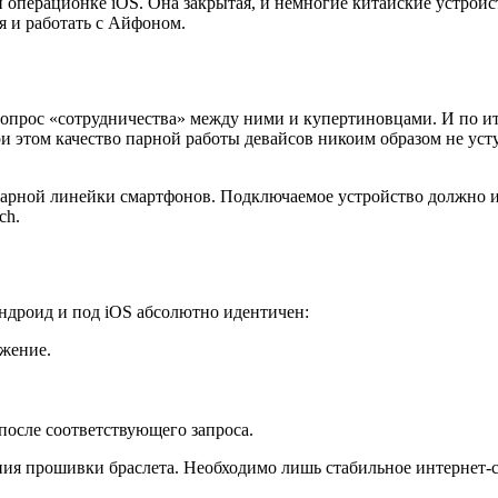
 операционке iOS. Она закрытая, и немногие китайские устройс
я и работать с Айфоном.
вопрос «сотрудничества» между ними и купертиновцами. И по и
При этом качество парной работы девайсов никоим образом не ус
арной линейки смартфонов. Подключаемое устройство должно им
ch.
ндроид и под iOS абсолютно идентичен:
жение.
после соответствующего запроса.
ения прошивки браслета. Необходимо лишь стабильное интернет-