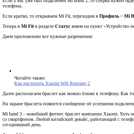
Если у вас уже был подключен Mi Band 2, то сперва нужно буде
телефона.
Если кратко, то открываем Mi Fit, переходим в
Профиль
>
Mi B
Теперь в
Mi Fit
в разделе
Статус
жмем на пункт «Устройство н
Даем приложению все нужные разрешения:
Читайте также:
Как настроить Xiaomi Wifi Repeater 2
Далее располагаем браслет как можно ближе к телефону. Как т
На экране браслета появится сообщение об успешном подключ
Mi band 3 – новейший фитнес браслет компании Xiaomi. Хоть 
со смартфоном. Любой китайский девайс, работающий с телефо
сегодняшний день.