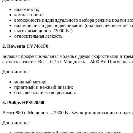
надёжность;
компактность;
возможность индивидуального выбора режима подачи воз
наличие петли для подвешивания (она обеспечивает лёгки
высокая мощность (2000 Вт);
относительная лёгкость.
2. Rowenta CV7461F0
Большая профессиональная модель с двумя скоростными и тре
автоотключение. Вес – 0,7 кг. Мощность – 2400 Вт. Примерная с
Достоинства:
мощный мотор;
приятный и нежный дизайн;
большое количество режимов.
3. Philips HPS920/00
Весит 880 г. Мощность – 2300 Вт. Функции ионизации и подачи
Достоинства:
позволяет в короткий срок красиво уложить волосы;