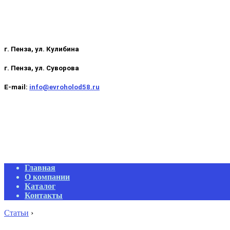
г. Пенза, ул. Кулибина
г. Пенза, ул. Суворова
E-mail:
info@evroholod58.ru
Primary
Главная
Navigation
О компании
Menu
Каталог
Контакты
Статьи
›