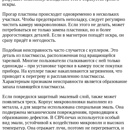
искры.
Прогар пластины происходит одновременно в нескольких
участках. Чтобы предотвратить неполадку, следует регулярно
чистить камеру микроволновки. Если этого не делать, может
потребоваться не только замена пластинки, но и более
дорогостоящих деталей. Если в магнетрон попадёт искра, он
сразу придёт в негодность.
Подобная неисправность часто случается с куплером. Это
деталь из пластмассы, расположенная под вращающейся
тарелкой. Многие пользователи сталкиваются с ней только
единожды – при установке тарелки в камеру после покупки
прибора. На куплере также накапливаются загрязнения, что
приводит к перегреву и расплавлению пластмассы.
Характерным признаком неисправности является образование
запаха плавящейся пластмассы.
Если повредился защитный эмалевый слой, также может
появляться треск. Корпус микроволновки выполнен из
металла, а для защиты использована специальная эмаль. Она
подвержена механическим повреждениям, приводящим к
образованию дефектов. В СВЧ-печах используется особый
вид эмали, устойчивой к воздействию микроволн и высоких
температур. Она отражает лучи, поэтому не перегревается, и