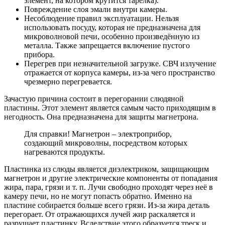
элемент, на котором крутится тарелка).
Повреждение слоя эмали внутри камеры.
Несоблюдение правил эксплуатации. Нельзя
использовать посуду, которая не предназначена для
микроволновой печи, особенно произведённую из
металла. Также запрещается включение пустого
прибора.
Перегрев при незначительной загрузке. СВЧ излучение
отражается от корпуса камеры, из-за чего пространство
чрезмерно перегревается.
Зачастую причина состоит в перегорании слюдяной
пластины. Этот элемент является самым часто приходящим в
негодность. Она предназначена для защиты магнетрона.
Для справки! Магнетрон – электроприбор,
создающий микроволны, посредством которых
нагреваются продукты.
Пластинка из слюды является диэлектриком, защищающим
магнетрон и другие электрические компоненты от попадания
жира, пара, грязи и т. п. Лучи свободно проходят через неё в
камеру печи, но не могут попасть обратно. Именно на
пластине собирается больше всего грязи. Из-за жира деталь
перегорает. От отражающихся лучей жир раскаляется и
разрушает пластинку. Вследствие этого образуется треск и