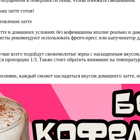
, опущенной к поверхности пены, чтобы избежать смешивания.
аш латте готов!
атте в домашних условиях без кофемашины вполне реально и даже
исты рекомендуют использовать френч-пресс или капучинатор д
лучше всего подойдут свежемолотые зерна с насыщенным вкусом
я пропорции 1:3. Также стоит обратить внимание на температу
илиями, каждый сможет насладиться вкусом домашнего латте, не