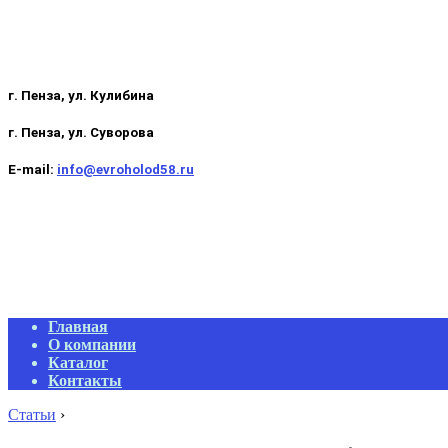
г. Пенза, ул. Кулибина
г. Пенза, ул. Суворова
E-mail:
info@evroholod58.ru
Primary
Главная
Navigation
О компании
Menu
Каталог
Контакты
Статьи
›