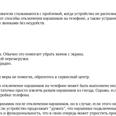
е
атели сталкиваются с проблемой, когда устройство не распозна
т способы отключения наушников на телефоне, а также устранен
 звонками без неудобств.
 Обычно это помогает убрать значок с экрана.
ой перезагрузки.
радио.
меры не помогли, обратитесь в сервисный центр.
о отключение наушников на телефоне может быть выполнено нес
таточно просто извлечь разъем наушников из гнезда. Однако, ес
тройки телефона.
инамик после отключения наушников, но в случае, если этого н
 если устройство продолжает “думать”, что наушники подключен
ь и функциональность, что в свою очередь может упростить пр