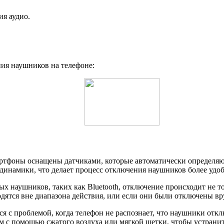
я аудио.
ния наушников на телефоне:
ртфоны оснащены датчиками, которые автоматически определяю
 динамики, что делает процесс отключения наушников более удо
х наушников, таких как Bluetooth, отключение происходит не т
дятся вне диапазона действия, или если они были отключены вр
ся с проблемой, когда телефон не распознает, что наушники отк
ем с помощью сжатого воздуха или мягкой щетки, чтобы устрани