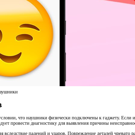
Наушники
в
условии, что наушники физически подключены к гаджету. Если и 
едует провести диагностику для выявления причины неисправно
я вследствие падений и ударов. Повреждение деталей чревато 