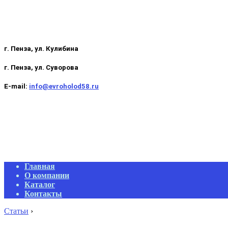
г. Пенза, ул. Кулибина
г. Пенза, ул. Суворова
E-mail:
info@evroholod58.ru
Primary
Главная
Navigation
О компании
Menu
Каталог
Контакты
Статьи
›