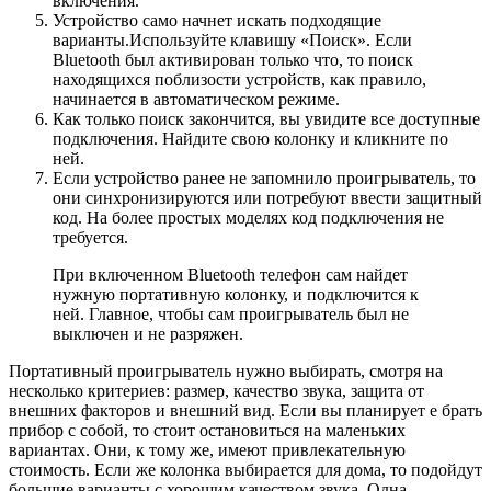
включения.
Устройство само начнет искать подходящие
варианты.Используйте клавишу «Поиск». Если
Bluetooth был активирован только что, то поиск
находящихся поблизости устройств, как правило,
начинается в автоматическом режиме.
Как только поиск закончится, вы увидите все доступные
подключения. Найдите свою колонку и кликните по
ней.
Если устройство ранее не запомнило проигрыватель, то
они синхронизируются или потребуют ввести защитный
код. На более простых моделях код подключения не
требуется.
При включенном Bluetooth телефон сам найдет
нужную портативную колонку, и подключится к
ней. Главное, чтобы сам проигрыватель был не
выключен и не разряжен.
Портативный проигрыватель нужно выбирать, смотря на
несколько критериев: размер, качество звука, защита от
внешних факторов и внешний вид. Если вы планирует е брать
прибор с собой, то стоит остановиться на маленьких
вариантах. Они, к тому же, имеют привлекательную
стоимость. Если же колонка выбирается для дома, то подойдут
большие варианты с хорошим качеством звука. Одна