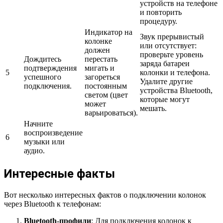
устройств на телефоне
и повторить
процедуру.
Индикатор на
Звук прерывистый
колонке
или отсутствует:
должен
проверьте уровень
Дождитесь
перестать
заряда батареи
подтверждения
мигать и
5
колонки и телефона.
успешного
загореться
Удалите другие
подключения.
постоянным
устройства Bluetooth,
светом (цвет
которые могут
может
мешать.
варьироваться).
Начните
воспроизведение
6
музыки или
аудио.
Интересные факты
Вот несколько интересных фактов о подключении колонок
через Bluetooth к телефонам:
Bluetooth-профили
: Для подключения колонок к