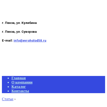
г. Пенза, ул. Кулибина
г. Пенза, ул. Суворова
E-mail:
info@evroholod58.ru
Primary
Главная
Navigation
О компании
Menu
Каталог
Контакты
Статьи
›