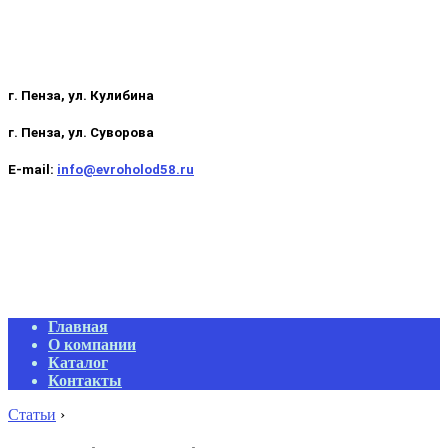
г. Пенза, ул. Кулибина
г. Пенза, ул. Суворова
E-mail:
info@evroholod58.ru
Primary
Главная
Navigation
О компании
Menu
Каталог
Контакты
Статьи
›