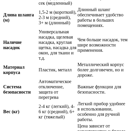
сек (медленный)
Длинный шланг
1,5-2 м (короткий),
Длина шланга
обеспечивает удобство
2-3 м (средний),
(м)
работы в больших
3+ м (длинный)
помещениях.
Универсальная
насадка, щелевая
Чем больше насадок, тем
Наличие
насадка, круглая
шире возможности
насадок
щетка, насадка для
применения.
окон, для ткани и
т.д.
Металлический корпус
Материал
Пластик, металл
более долговечен, но и
корпуса
дороже.
Автоматическое
Система
отключение,
Важные функции для
безопасности
защита от
безопасности.
перегрева
Легкий прибор удобнее
2-4 кг (легкий), 4-
в использовании,
Вес (кг)
6 кг (средний), 6+
особенно для ручной
кг (тяжелый)
работы.
Цена зависит от