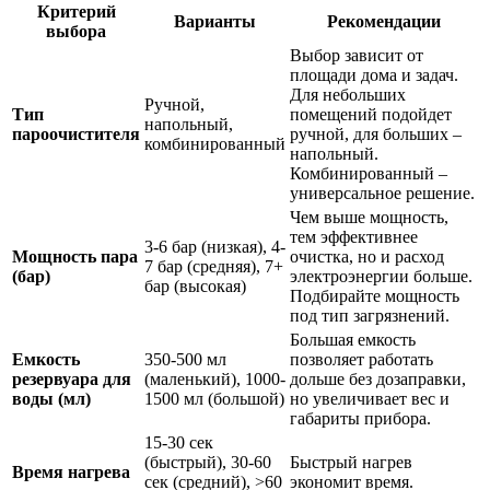
Критерий
Варианты
Рекомендации
выбора
Выбор зависит от
площади дома и задач.
Для небольших
Ручной,
Тип
помещений подойдет
напольный,
пароочистителя
ручной, для больших –
комбинированный
напольный.
Комбинированный –
универсальное решение.
Чем выше мощность,
тем эффективнее
3-6 бар (низкая), 4-
Мощность пара
очистка, но и расход
7 бар (средняя), 7+
(бар)
электроэнергии больше.
бар (высокая)
Подбирайте мощность
под тип загрязнений.
Большая емкость
Емкость
350-500 мл
позволяет работать
резервуара для
(маленький), 1000-
дольше без дозаправки,
воды (мл)
1500 мл (большой)
но увеличивает вес и
габариты прибора.
15-30 сек
(быстрый), 30-60
Быстрый нагрев
Время нагрева
сек (средний), >60
экономит время.