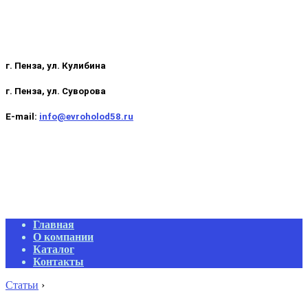
г. Пенза, ул. Кулибина
г. Пенза, ул. Суворова
E-mail:
info@evroholod58.ru
Primary
Главная
Navigation
О компании
Menu
Каталог
Контакты
Статьи
›