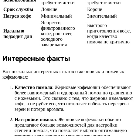
требует очистки
требует очистки
Срок службы
Дольше
Короче
Нагрев кофе
Минимальный
Значительный
Эспрессо,
Быстрого
фильтрованного
Идеально
приготовления кофе,
кофе, pour over,
подходит для
когда качество
холодного
помола не критично
заваривания
Интересные факты
Вот несколько интересных фактов о жерновых и ножевых
кофемолках:
Качество помола
: Жерновые кофемолки обеспечивают
более равномерный и однородный помол по сравнению
с ножевыми. Это связано с тем, что жернова измельчают
кофе, а не рубят его, что позволяет избежать перегрева
зерен и потери аромата.
Настройки помола
: Жерновые кофемолки обычно
предлагают больше возможностей для настройки
степени помола, что позволяет выбрать оптимальную
текстуру для различных методов заваривания