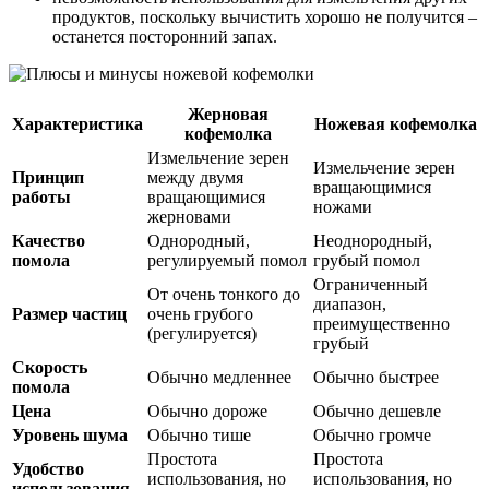
продуктов, поскольку вычистить хорошо не получится –
останется посторонний запах.
Жерновая
Характеристика
Ножевая кофемолка
кофемолка
Измельчение зерен
Измельчение зерен
Принцип
между двумя
вращающимися
работы
вращающимися
ножами
жерновами
Качество
Однородный,
Неоднородный,
помола
регулируемый помол
грубый помол
Ограниченный
От очень тонкого до
диапазон,
Размер частиц
очень грубого
преимущественно
(регулируется)
грубый
Скорость
Обычно медленнее
Обычно быстрее
помола
Цена
Обычно дороже
Обычно дешевле
Уровень шума
Обычно тише
Обычно громче
Простота
Простота
Удобство
использования, но
использования, но
использования