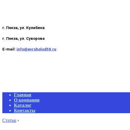
г. Пенза, ул. Кулибина
г. Пенза, ул. Суворова
E-mail:
info@evroholod58.ru
Primary
Главная
Navigation
О компании
Menu
Каталог
Контакты
Статьи
›