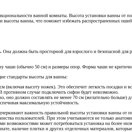
циональности ванной комнаты. Высота установки ванны от пола
и высоты ванны, что поможет избежать распространенных ошибо
. Она должна быть просторной для взрослого и безопасной для 
у чаши (обычно 50 см) и размеры опор. Форма чаши не критичн
ие стандарты высоты для ванны:
см (включая высоту ножек). Это обеспечит легкость посадки и в
 В противном случае подключить сифон будет невозможно.
о, оно должно составлять не менее 70 см (желательно больше) д
еспечивая максимальную устойчивость.
дчеркивают важность правильной высоты установки ванны от пол
инства пользователей. При этом учитываются не только анатоми
 возможностями может потребоваться установка на более низко
мнате, наличие плитки и других отделочных материалов, которы