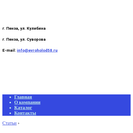
г. Пенза, ул. Кулибина
г. Пенза, ул. Суворова
E-mail:
info@evroholod58.ru
Primary
Главная
Navigation
О компании
Menu
Каталог
Контакты
Статьи
›