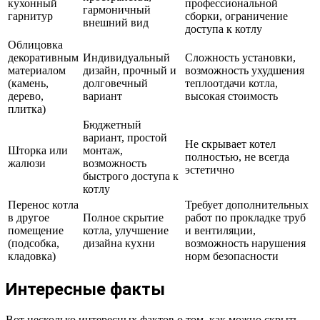
кухонный
профессиональной
гармоничный
гарнитур
сборки, ограничение
внешний вид
доступа к котлу
Облицовка
декоративным
Индивидуальный
Сложность установки,
материалом
дизайн, прочный и
возможность ухудшения
(камень,
долговечный
теплоотдачи котла,
дерево,
вариант
высокая стоимость
плитка)
Бюджетный
вариант, простой
Не скрывает котел
Шторка или
монтаж,
полностью, не всегда
жалюзи
возможность
эстетично
быстрого доступа к
котлу
Перенос котла
Требует дополнительных
в другое
Полное скрытие
работ по прокладке труб
помещение
котла, улучшение
и вентиляции,
(подсобка,
дизайна кухни
возможность нарушения
кладовка)
норм безопасности
Интересные факты
Вот несколько интересных фактов о том, как можно скрыть