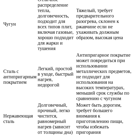
распределение
тепла,
Тяжелый, требует
долговечность,
предварительного
подходит для
разогрева, склонен к
Чугун
всех типов плит,
ржавчине если не
включая газовые,
ухаживать должным
хорошо подходит
образом, высокая цена
для жарки и
тушения
Антипригарное покрытие
может повредиться при
использовании
Легкий, простой
Сталь с
металлических предметов,
в уходе, быстрый
антипригарным
не подходит для
нагрев,
покрытием
использования на
недорогой
высоких температурах,
меньший срок службы по
сравнению с чугуном
Долговечный,
Может быть дорогим,
прочный, легко
требует большего
Нержавеющая
чистится,
внимания к
сталь
равномерный
приготовлению пищи,
нагрев (зависит
чтобы избежать
от толщины дна)
пригорания