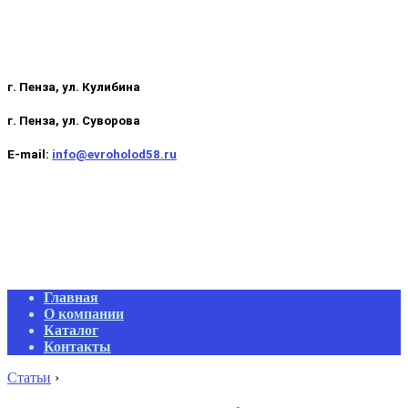
г. Пенза, ул. Кулибина
г. Пенза, ул. Суворова
E-mail:
info@evroholod58.ru
Primary
Главная
Navigation
О компании
Menu
Каталог
Контакты
Статьи
›