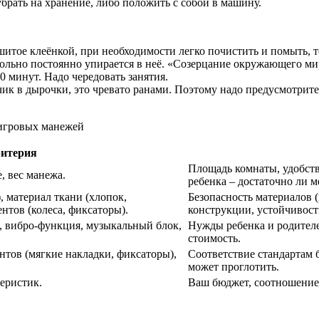
рать на хранение, либо положить с собой в машину.
итое клеёнкой, при необходимости легко почистить и помыть, то 
вольно постоянно упирается в неё. «Созерцание окружающего ми
0 минут. Надо чередовать занятия.
чик в дырочки, это чревато ранами. Поэтому надо предусмотрит
ритерия
Площадь комнаты, удобств
, вес манежа.
ребенка – достаточно ли м
, материал ткани (хлопок,
Безопасность материалов (
нтов (колеса, фиксаторы).
конструкции, устойчивость
, вибро-функция, музыкальный блок,
Нужды ребенка и родител
стоимость.
нтов (мягкие накладки, фиксаторы),
Соответствие стандартам б
может проглотить.
еристик.
Ваш бюджет, соотношение 