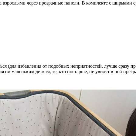
за взрослыми через прозрачные панели. В комплекте с ширмами с
ться (для избавления от подобных неприятностей, лучше сразу п
сем маленьким деткам, те, кто постарше, не увидят в ней прегра