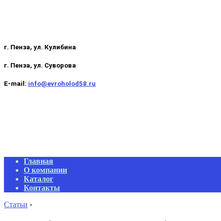
г. Пенза, ул. Кулибина
г. Пенза, ул. Суворова
E-mail:
info@evroholod58.ru
Primary
Главная
Navigation
О компании
Menu
Каталог
Контакты
Статьи
›