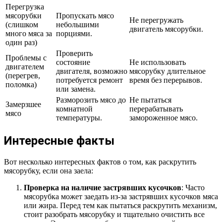
Перегрузка
мясорубки
Пропускать мясо
Не перегружать
(слишком
небольшими
двигатель мясорубки.
много мяса за
порциями.
один раз)
Проверить
Проблемы с
состояние
Не использовать
двигателем
двигателя, возможно
мясорубку длительное
(перегрев,
потребуется ремонт
время без перерывов.
поломка)
или замена.
Разморозить мясо до
Не пытаться
Замерзшее
комнатной
перерабатывать
мясо
температуры.
замороженное мясо.
Интересные факты
Вот несколько интересных фактов о том, как раскрутить
мясорубку, если она заела:
Проверка на наличие застрявших кусочков
: Часто
мясорубка может заедать из-за застрявших кусочков мяса
или жира. Перед тем как пытаться раскрутить механизм,
стоит разобрать мясорубку и тщательно очистить все