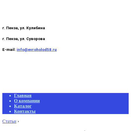
г. Пенза, ул. Кулибина
г. Пенза, ул. Суворова
E-mail:
info@evroholod58.ru
Primary
Главная
Navigation
О компании
Menu
Каталог
Контакты
Статьи
›