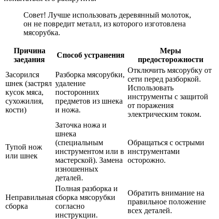
Совет! Лучше использовать деревянный молоток,
он не повредит металл, из которого изготовлена
мясорубка.
Причина
Меры
Способ устранения
заедания
предосторожности
Отключить мясорубку от
Засорился
Разборка мясорубки,
сети перед разборкой.
шнек (застрял
удаление
Использовать
кусок мяса,
посторонних
инструменты с защитой
сухожилия,
предметов из шнека
от поражения
кости)
и ножа.
электрическим током.
Заточка ножа и
шнека
(специальным
Обращаться с острыми
Тупой нож
инструментом или в
инструментами
или шнек
мастерской). Замена
осторожно.
изношенных
деталей.
Полная разборка и
Обратить внимание на
Неправильная
сборка мясорубки
правильное положение
сборка
согласно
всех деталей.
инструкции.