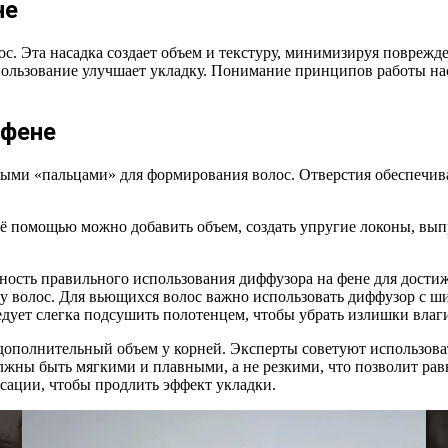
не
. Эта насадка создает объем и текстуру, минимизируя поврежде
спользование улучшает укладку. Понимание принципов работы на
 фене
ными «пальцами» для формирования волос. Отверстия обеспечива
 её помощью можно добавить объем, создать упругие локоны, вы
ность правильного использования диффузора на фене для достиж
у волос. Для вьющихся волос важно использовать диффузор с ш
дует слегка подсушить полотенцем, чтобы убрать излишки влаги
 дополнительный объем у корней. Эксперты советуют использова
жны быть мягкими и плавными, а не резкими, что позволит рав
ксации, чтобы продлить эффект укладки.