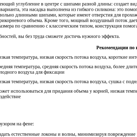
еющий углубление в центре с шипами разной длины: создает ви
 варианта, эта насадка выполнена из гибкого силикона: это помо
овольно длинными шипами, которые имеют отверстия для прохожд
рикорневого объема. Кроме того, мощный воздушный поток дает
размера по сравнению с классическим типом, конструкция помог
ностей, вы без труда сможете достичь нужного эффекта.
Рекомендации по 
зкая температура, низкая скорость потока воздуха, короткие ин
едняя температура, средняя скорость потока воздуха, более дл
лодного воздуха для фиксации
зкая температура, низкая скорость потока воздуха, сушка с под
жет использоваться для придания объема у корней, низкая темпе
здействие
фузором на фене:
здать естественные локоны и волны, минимизируя повреждение в