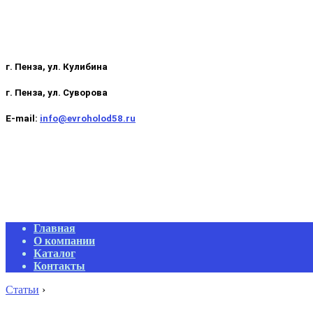
г. Пенза, ул. Кулибина
г. Пенза, ул. Суворова
E-mail:
info@evroholod58.ru
Primary
Главная
Navigation
О компании
Menu
Каталог
Контакты
Статьи
›