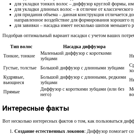
для укладки тонких волос – диффузор круглой формы, им
для укладки длинных волос – в отличие от классического
для придания объема – данная конструкция отличается д
направленное воздействие для формирования хорошего п
для завивки – насадка имеет несколько шипов меньшего 
Подобрав оптимальный вариант насадки с учетом ваших потреб
Тип волос
Насадка диффузора
Маленький диффузор с короткими
Тонкие, тонкие
Ни
зубцами
Ср
Густые, толстые
Большой диффузор с длинными зубцами
хо
Кудрявые,
Большой диффузор с длинными, редкими
Ни
вьющиеся
зубцами
Диффузор с короткими зубцами (или без
Мо
Прямые
него)
во
Интересные факты
Вот несколько интересных фактов о том, как пользоваться диф
Создание естественных локонов
: Диффузор помогает со