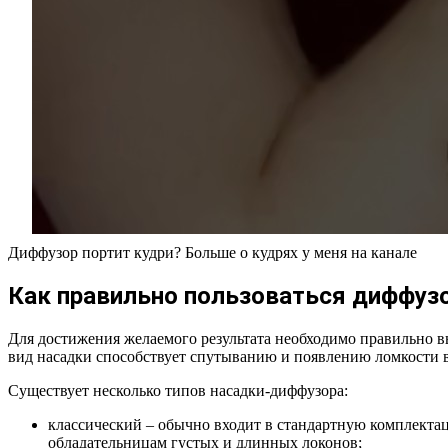
Диффузор портит кудри? Больше о кудрях у меня на канале
Как правильно пользоваться диффуз
Для достижения желаемого результата необходимо правильно в
вид насадки способствует спутыванию и появлению ломкости 
Существует несколько типов насадки-диффузора:
классический – обычно входит в стандартную комплектац
обладательницам густых и длинных локонов;