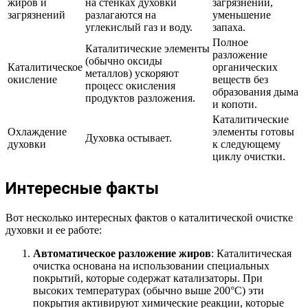
жиров и
на стенках духовки
загрязнений,
загрязнений
разлагаются на
уменьшение
углекислый газ и воду.
запаха.
Полное
Каталитические элементы
разложение
(обычно оксиды
Каталитическое
органических
металлов) ускоряют
окисление
веществ без
процесс окисления
образования дыма
продуктов разложения.
и копоти.
Каталитические
Охлаждение
элементы готовы
Духовка остывает.
духовки
к следующему
циклу очистки.
Интересные факты
Вот несколько интересных фактов о каталитической очистке
духовки и ее работе:
Автоматическое разложение жиров
: Каталитическая
очистка основана на использовании специальных
покрытий, которые содержат катализаторы. При
высоких температурах (обычно выше 200°C) эти
покрытия активируют химические реакции, которые