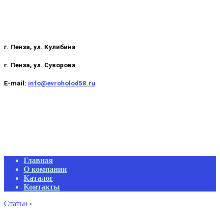
г. Пенза, ул. Кулибина
г. Пенза, ул. Суворова
E-mail:
info@evroholod58.ru
Primary
Главная
Navigation
О компании
Menu
Каталог
Контакты
Статьи
›