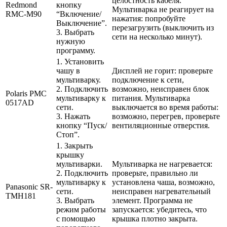
целостность кабеля.
Redmond
кнопку
Мультиварка не реагирует на
RMC-M90
“Включение/
нажатия: попробуйте
Выключение”.
перезагрузить (выключить из
3. Выбрать
сети на несколько минут).
нужную
программу.
1. Установить
чашу в
Дисплей не горит: проверьте
мультиварку.
подключение к сети,
2. Подключить
возможно, неисправен блок
Polaris PMC
мультиварку к
питания. Мультиварка
0517AD
сети.
выключается во время работы:
3. Нажать
возможно, перегрев, проверьте
кнопку “Пуск/
вентиляционные отверстия.
Стоп”.
1. Закрыть
крышку
мультиварки.
Мультиварка не нагревается:
2. Подключить
проверьте, правильно ли
мультиварку к
установлена чаша, возможно,
Panasonic SR-
сети.
неисправен нагревательный
TMH181
3. Выбрать
элемент. Программа не
режим работы
запускается: убедитесь, что
с помощью
крышка плотно закрыта.