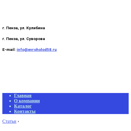
г. Пенза, ул. Кулибина
г. Пенза, ул. Суворова
E-mail:
info@evroholod58.ru
Primary
Главная
Navigation
О компании
Menu
Каталог
Контакты
Статьи
›