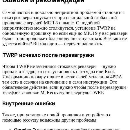
Ошибки и рекомендации
Самой частой и довольно неприятной проблемой становится
отказ рекавери запускаться при официальной глобальной
прошивке с версией MIUI 8 и выше. С подобной
неприятностью можно столкнуться, установив TWRP на
обновленную прошивку, но если еще до MIUI 9 у вас рекавери
было – оно продолжит благополучно запускаться. Все-таки не
удается войти? Выход один — переустанавливать.
TWRP исчезло после перезагрузки
Чтобы TWRP не заменился стоковым рекавери — нужно
пропатчить ядро, то есть установить патч ядра или Root.
Информацию по ядру ищите в ветке своей модели на 4PDA,
там есть и ссылки на скачивание и сами инструкции. Это
обязательное действие, если нужно чтобы после перезагрузки
телефона стоковое Mi Recovery не свернуло TWRP.
Внутренние ошибки
Также, при установке новой прошивки в устройство с
помощью recovery возможны другие проблемы:
Ошибка
7
: вы неправильно подобрали прошивку, то