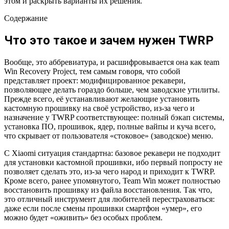
этом и раскрыть варианты их решения.
Содержание
Что это такое и зачем нужен TWRP
Вообще, это аббревиатура, и расшифровывается она как team
Win Recovery Project, тем самым говоря, что собой
представляет проект: модифицированное рекавери,
позволяющее делать гораздо больше, чем заводские утилиты.
Прежде всего, её устанавливают желающие установить
кастомную прошивку на своё устройство, из-за чего и
назначение у TWRP соответствующее: полный бэкап системы,
установка ПО, прошивок, ядер, полные вайпы и куча всего,
что скрывает от пользователя «стоковое» (заводское) меню.
С Xiaomi ситуация стандартна: базовое рекавери не подходит
для установки кастомной прошивки, ибо первый попросту не
позволяет сделать это, из-за чего народ и приходит к TWRP.
Кроме всего, ранее упомянутого, Team Win может полностью
восстановить прошивку из файла восстановления. Так что,
это отличный инструмент для любителей перестраховаться:
даже если после смены прошивки смартфон «умер», его
можно будет «оживить» без особых проблем.