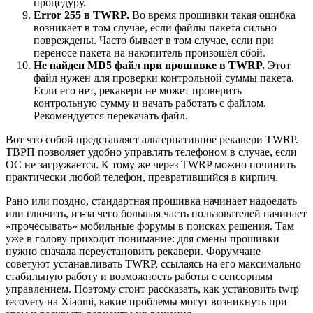
процедуру.
Error 255 в TWRP.
Во время прошивки такая ошибка
возникает в том случае, если файлы пакета сильно
повреждены. Часто бывает в том случае, если при
переносе пакета на накопитель произошёл сбой.
Не найден MD5 файл при прошивке в TWRP.
Этот
файл нужен для проверки контрольной суммы пакета.
Если его нет, рекавери не может проверить
контрольную сумму и начать работать с файлом.
Рекомендуется перекачать файл.
Вот что собой представляет альтернативное рекавери TWRP.
ТВРП позволяет удобно управлять телефоном в случае, если
ОС не загружается. К тому же через TWRP можно починить
практически любой телефон, превратившийся в кирпич.
Рано или поздно, стандартная прошивка начинает надоедать
или глючить, из-за чего большая часть пользователей начинает
«прочёсывать» мобильные форумы в поисках решения. Там
уже в голову приходит понимание: для смены прошивки
нужно сначала переустановить рекавери. Форумчане
советуют устанавливать TWRP, ссылаясь на его максимально
стабильную работу и возможность работы с сенсорным
управлением. Поэтому стоит рассказать, как установить twrp
recovery на Xiaomi, какие проблемы могут возникнуть при