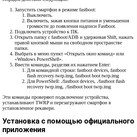
Запустить смартфон в режиме fastboot:
Выключить.
Включить, зажав кнопки питания и уменьшения
громкости до появления надписи Fastboot.
Подключить устройство к ПК.
Открыть папку с fastboot/ADB и удерживая Shift, нажать
правой кнопкой мыши на свободном пространстве
папки.
Выбрать в меню пункт «Открыть окно команд» или
«Windows PowerShell».
Ввести команды, разделяя их нажатием Enter:
Для командной строки: fastboot devices, fastboot
flash recovery twrp.img, fastboot boot twrp.img
Для PowerShell: ./fastboot devices, ./fastboot flash
recovery twrp.img, ./fastboot boot twrp.img
Эти команды проверяют подключение устройства,
устанавливают TWRP и перезагружают смартфон в
установленное рекавери.
Установка с помощью официального
приложения