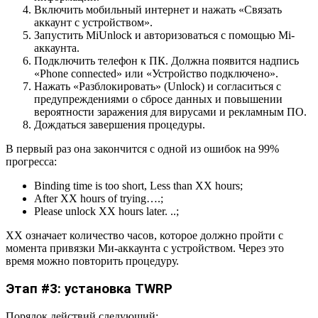
Включить мобильный интернет и нажать «Связать
аккаунт с устройством».
Запустить MiUnlock и авторизоваться с помощью Mi-
аккаунта.
Подключить телефон к ПК. Должна появится надпись
«Phone connected» или «Устройство подключено».
Нажать «Разблокировать» (Unlock) и согласиться с
предупреждениями о сбросе данных и повышении
вероятности заражения для вирусами и рекламным ПО.
Дождаться завершения процедуры.
В первый раз она закончится с одной из ошибок на 99%
прогресса:
Binding time is too short, Less than ХХ hours;
After XX hours of trying….;
Please unlock XX hours later. ..;
ХХ означает количество часов, которое должно пройти с
момента привязки Ми-аккаунта с устройством. Через это
время можно повторить процедуру.
Этап #3: установка TWRP
Порядок действий следующий: