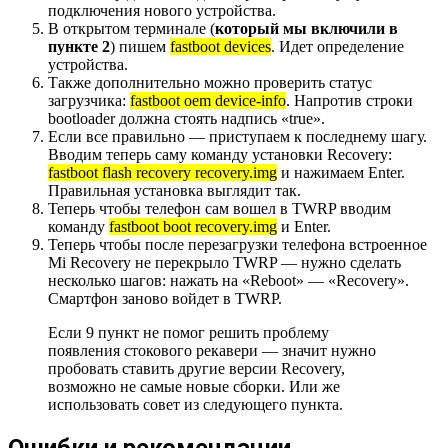
подключения нового устройства.
В открытом терминале (
который мы включили в
пункте 2
) пишем
fastboot devices
. Идет определение
устройства.
Также дополнительно можно проверить статус
загрузчика:
fastboot oem device-info
. Напротив строки
bootloader должна стоять надпись «true».
Если все правильно — приступаем к последнему шагу.
Вводим теперь саму команду установки Recovery:
fastboot flash recovery recovery.img
и нажимаем Enter.
Правильная установка выглядит так.
Теперь чтобы телефон сам вошел в TWRP вводим
команду
fastboot boot recovery.img
и Enter.
Теперь чтобы после перезагрузки телефона встроенное
Mi Recovery не перекрыло TWRP — нужно сделать
несколько шагов: нажать на «Reboot» — «Recovery».
Смартфон заново войдет в TWRP.
Если 9 пункт не помог решить проблему
появления стокового рекавери — значит нужно
пробовать ставить другие версии Recovery,
возможно не самые новые сборки. Или же
использовать совет из следующего пункта.