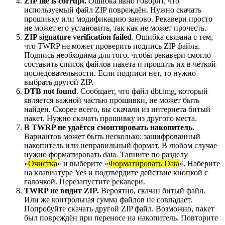
ZIP file is corrupt.
Ошибка явно говорит, что
используемый файл ZIP повреждён. Нужно скачать
прошивку или модификацию заново. Рекавери просто
не может его установить, так как не может прочесть.
ZIP signature verification failed
. Ошибка связана с тем,
что TWRP не может проверить подпись ZIP файла.
Подпись необходима для того, чтобы рекавери смогло
составить список файлов пакета и прошить их в чёткой
последовательности. Если подписи нет, то нужно
выбрать другой ZIP.
DTB not found
. Сообщает, что файл dbt.img, который
является важной частью прошивки, не может быть
найден. Скорее всего, вы скачали из интернета битый
пакет. Нужно скачать прошивку из другого места.
В TWRP не удаётся смонтировать накопитель.
Вариантов может быть несколько: зашифрованный
накопитель или неправильный формат. В любом случае
нужно форматировать data. Тапните по разделу
«
Очистка
» и выберите «
Форматировать Data
». Наберите
на клавиатуре Yes и подтвердите действие кнопкой с
галочкой. Перезапустите рекавери.
TWRP не видит ZIP.
Вероятно, скачан битый файл.
Или же контрольная сумма файлов не совпадает.
Попробуйте скачать другой ZIP файл. Возможно, пакет
был повреждён при переносе на накопитель. Повторите