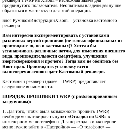
рекавери TWRP на Xiaomi – несложная задача для
продвинутого пользователя. Неопытным владельцам лучше
обратиться в мастерскую для этой операции.
Блог Румиком
Инструкции
Xiaomi – установка кастомного
рекавери
Вам интересно экспериментировать с установками
различных версий прошивок (не только официальных от
производителя, но и кастомных)? Хотели бы
устанавливать различные патчи, для изменения внешнего
вида, производительности смартфона, улучшения
энергосбережения и прочего? Тогда вам не обойтись без
Rоот-прав. Производить установку всего
вышеперечисленного дает Кастомный рекавери.
Кастомный рекавери (далее – TWRP) предоставляет
следующие возможности:
ПОРЯДОК ПРОШИВКИ TWRP (с разблокированным
загрузчиком):
1. Для того, чтобы была возможность прошить TWRP,
необходимо активировать пункт «
Отладка по
USB
» в
инженерном меню телефона. Для перехода в инженерное
меню нужно зайти в «Настройки» — «О телефоне» —