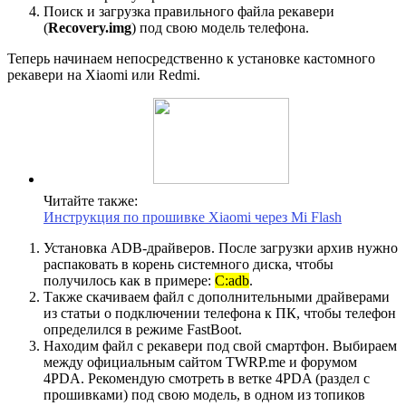
Поиск и загрузка правильного файла рекавери
(
Recovery.img
) под свою модель телефона.
Теперь начинаем непосредственно к установке кастомного
рекавери на Xiaomi или Redmi.
Читайте также:
Инструкция по прошивке Xiaomi через Mi Flash
Установка ADB-драйверов. После загрузки архив нужно
распаковать в корень системного диска, чтобы
получилось как в примере:
C:adb
.
Также скачиваем файл с дополнительными драйверами
из статьи о подключении телефона к ПК, чтобы телефон
определился в режиме FastBoot.
Находим файл с рекавери под свой смартфон. Выбираем
между официальным сайтом TWRP.me и форумом
4PDA. Рекомендую смотреть в ветке 4PDA (раздел с
прошивками) под свою модель, в одном из топиков