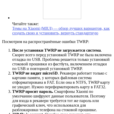
Читайте также:
Темы на Xiaomi (MIUI) — обзор лучших вариантов, как
создать свою и установить, вернуть стандартную
Посмотрим на распространённые ошибки TWRP:
После установки TWRP не загружается система
.
Скорее всего перед установкой TWRP не была включена
отладка по USB. Проблема решается только установкой
стоковой прошивки из фастбута, включением отладки
по USB и повторной установкой TWRP.
TWRP не видит microSD
. Рекавери работает только с
картами памяти, у которых файловая система
отформатирована в FAT. Если она в NTFS, TWRP карту
не увидит. Нужно переформатировать карту в FAT32.
TWRP просит пароль.
Смартфоны Xiaomi по
умолчанию шифруют данные пользователя. Поэтому
для входа в рекавери требуется тот же пароль или
графический ключ, что использовался для
разблокировки телефона на стоковой прошивке.