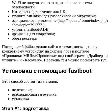
Wi-Fi не получится – это ограничение системы
безопасности.
Интернет подключение для ПК;
утилита MiUnlock для разблокировки загрузчика;
официальное приложение (http://4pda.ru/forum/index.php?
showtopic=791377 );
утилита fastboot/ADB;
драйверы для смартфона;
образ рекавери.
Последние 3 файла можно найти в темах, посвященных
конкретному устройству на форуме 4pda в подтеме
«Прошивки MIUI»/»Прошивка» под спойлерами «Драйвера и
утилиты» и «Recovery». Перечень тем можно посмотреть тут.
Установка с помощью fastboot
Этот способ состоит из 3 этапов:
подготовка;
разблокировка загрузчика;
установка.
Этап #1: подготовка