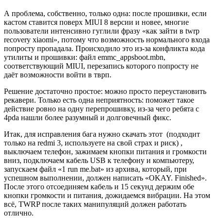
А проблема, собственно, только одна: после прошивки, если
кастом ставится поверх MIUI 8 версии и новее, многие
пользователи интенсивно гуглили фразу «как зайти в twrp
recovery xiaomi», потому что возможность нормального входа
попросту пропадала. Происходило это из-за конфликта кода
утилиты и прошивки: файл emmc_appsboot.mbn,
соответствующий MIUI, перезапись которого попросту не
даёт возможности войти в тврп.
Решение достаточно простое: можно просто переустановить
рекавери. Только есть одна неприятность: поможет такое
действие ровно на одну перепрошивку, из-за чего ребята с
4pda нашли более разумный и долговечный фикс.
Итак, для исправления бага нужно скачать этот (подходит
только на redmi 3, используете на свой страх и риск) ,
выключаем телефон, зажимаем кнопки питания и громкости
вниз, подключаем кабель USB к телефону и компьютеру,
запускаем файл «1 run me.bat» из архива, который, при
успешном выполнении, должен написать «OKAY. Finished».
После этого отсоединяем кабель и 15 секунд держим обе
кнопки громкости и питания, дожидаемся вибрации. На этом
всё, TWRP после таких манипуляций должен работать
отлично.