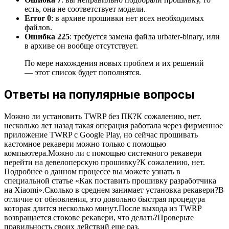
есть, она не соответствует модели.
Error 0
: в архиве прошивки нет всех необходимых
файлов.
Ошибка 225
: требуется замена файла urbater-binary, или
в архиве он вообще отсутствует.
По мере нахождения новых проблем и их решений
— этот список будет пополнятся.
Ответы на популярные вопросы
Можно ли установить TWRP без ПК?К сожалению, нет.
несколько лет назад такая операция работала через фирменное
приложение TWRP с Google Play, но сейчас прошивать
кастомное рекавери можно только с помощью
компьютера.Можно ли с помощью системного рекавери
перейти на девелоперскую прошивку?К сожалению, нет.
Подробнее о данном процессе вы можете узнать в
специальной статье «Как поставить прошивку разработчика
на Xiaomi».Сколько в среднем занимает установка рекавери?В
отличие от обновления, это довольно быстрая процедура
которая длится несколько минут.После выхода из TWRP
возвращается стокове рекавери, что делать?Проверьте
правильность своих действий еще раз.