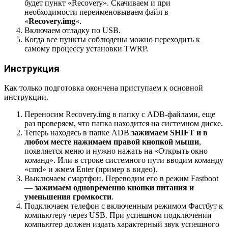
будет пункт «Recovery». Скачиваем и при
необходимости переименовываем файл в
«
Recovery.img
«.
Включаем отладку по USB.
Когда все пункты соблюдены можно переходить к
самому процессу установки TWRP.
Инструкция
Как только подготовка окончена приступаем к основной
инструкции.
Переносим Recovery.img в папку с ADB-файлами, еще
раз проверяем, что папка находится на системном диске.
Теперь находясь в папке ADB
зажимаем SHIFT и в
любом месте нажимаем правой кнопкой мыши
,
появляется меню и нужно нажать на «Открыть окно
команд». Или в строке системного пути вводим команду
«cmd» и жмем Enter (пример в видео).
Выключаем смартфон. Переводим его в режим Fastboot
—
зажимаем одновременно кнопки питания и
уменьшения громкости
.
Подключаем телефон с включенным режимом Фастбут к
компьютеру через USB. При успешном подключении
компьютер должен издать характерный звук успешного