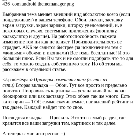
Выбранная тема меняет внешний вид абсолютно всего (если
поддерживает) в вашем телефоне. Обои, значки, заставку,
экран загрузки, экран зарядки, шторку уведомлений, и, в
некоторых случаях, системные приложения (звонилку,
калькулятор и другие). На работоспособность гаджета
изменение тем ни как не влияет. Производительность не
страдает. АКБ не садится быстрее (за исключением тем с
«живыми» обоями и иконками) Все темы бесплатные! И это
большой плюс. Если Вы так и не смогли подобрать что-то для
себя, то можно создать собственную тему. Но об этом мы
расскажем в отдельной статье.
</span></span>
Примеры изменения тем (взяты из
сети)
Вторая вкладка
—
Обои. Тут все просто и предельно
понятно. Понравилась картинка
—
устанавливай на экран
блокировки или как заставку. Этих обоев так же много. Есть
категории
—
ТОР, самые скачиваемые, наивысший рейтинг и
так далее. Каждый найдет что-то свое.
Последняя вкладка
—
Профиль. Это тот самый раздел, где
хранятся все ваши загрузки тем, картинок и так далее.
А теперь самое интересное =)