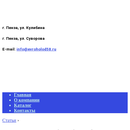
г. Пенза, ул. Кулибина
г. Пенза, ул. Суворова
E-mail:
info@evroholod58.ru
Primary
Главная
Navigation
О компании
Menu
Каталог
Контакты
Статьи
›