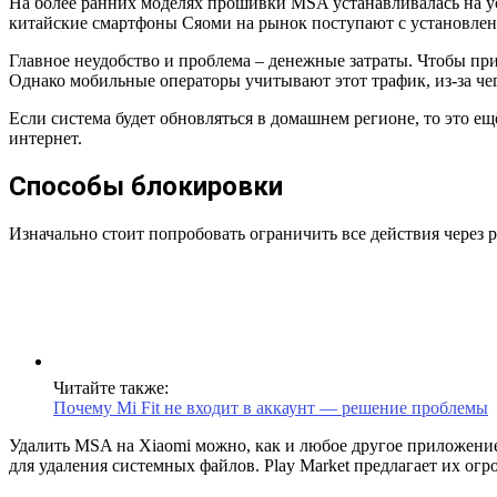
На более ранних моделях прошивки MSA устанавливалась на ус
китайские смартфоны Сяоми на рынок поступают с установле
Главное неудобство и проблема – денежные затраты. Чтобы пр
Однако мобильные операторы учитывают этот трафик, из-за чег
Если система будет обновляться в домашнем регионе, то это е
интернет.
Способы блокировки
Изначально стоит попробовать ограничить все действия через 
Читайте также:
Почему Mi Fit не входит в аккаунт — решение проблемы
Удалить MSA на Xiaomi можно, как и любое другое приложение
для удаления системных файлов. Play Market предлагает их огр