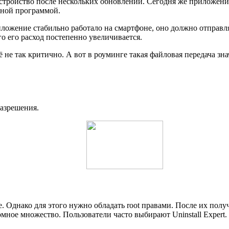
тройство после нескольких обновлений. Сегодня же приложение
нной программой.
иложение стабильно работало на смартфоне, оно должно отправл
о его расход постепенно увеличивается.
щё не так критично. А вот в роуминге такая файловая передача 
разрешения.
. Однако для этого нужно обладать root правами. После их пол
омное множество. Пользователи часто выбирают Uninstall Expert.