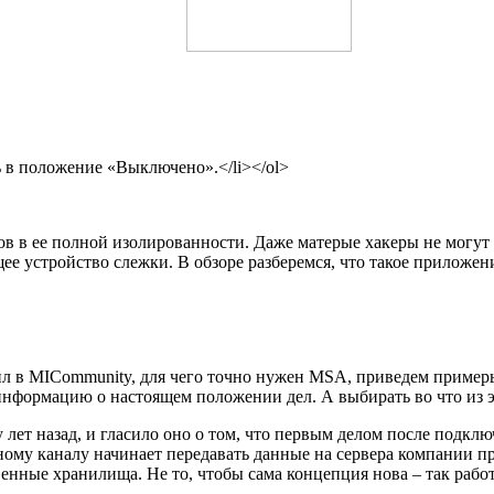
 в положение «Выключено».</li></ol>
в в ее полной изолированности. Даже матерые хакеры не могут д
ее устройство слежки. В обзоре разберемся, что такое приложен
тил в MICommunity, для чего точно нужен MSA, приведем пример
нформацию о настоящем положении дел. А выбирать во что из эт
 лет назад, и гласило оно о том, что первым делом после подкл
ому каналу начинает передавать данные на сервера компании про
енные хранилища. Не то, чтобы сама концепция нова – так рабо