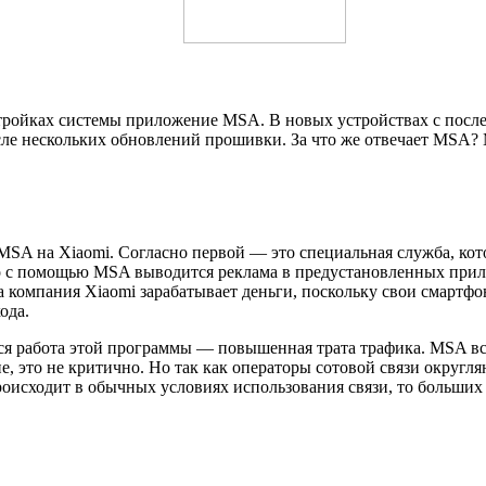
астройках системы приложение MSA. В новых устройствах с пос
осле нескольких обновлений прошивки. За что же отвечает MSA? 
 MSA на Xiaomi. Согласно первой — это специальная служба, ко
то с помощью MSA выводится реклама в предустановленных при
а компания Xiaomi зарабатывает деньги, поскольку свои смартф
ода.
ся работа этой программы — повышенная трата трафика. MSA всег
, это не критично. Но так как операторы сотовой связи округл
роисходит в обычных условиях использования связи, то больших 