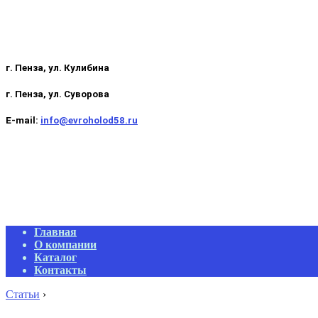
г. Пенза, ул. Кулибина
г. Пенза, ул. Суворова
E-mail:
info@evroholod58.ru
Primary
Главная
Navigation
О компании
Menu
Каталог
Контакты
Статьи
›