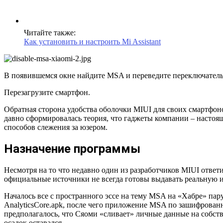
Читайте также:
Как установить и настроить Mi Assistant
В появившемся окне найдите MSA и переведите переключатель
Перезагрузите смартфон.
Обратная сторона удобства оболочки MIUI для своих смартфоно
давно сформировалась теория, что гаджеты компании – настоящ
способов слежения за юзером.
Назначение программы
Несмотря на то что недавно один из разработчиков MIUI отве
официальные источники не всегда готовы выдавать реальную и
Началось все с пространного эссе на тему MSA на «Хабре» пару
AnalyticsCore.apk, после чего приложение MSA по зашифрованн
предполагалось, что Сяоми «сливает» личные данные на собств
осадок оставался.