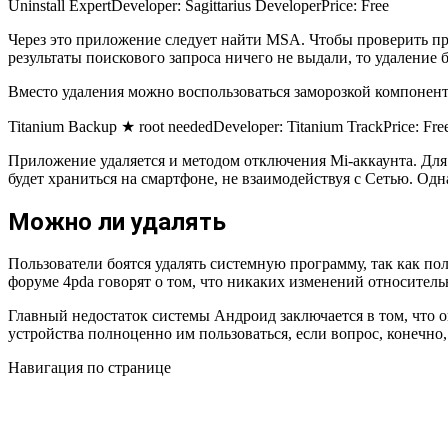
Uninstall Expert
Developer:
Sagittarius Developer
Price:
Free
Через это приложение следует найти MSA. Чтобы проверить пр
результаты поискового запроса ничего не выдали, то удаление 
Вместо удаления можно воспользоваться заморозкой компонента 
Titanium Backup ★ root needed
Developer:
Titanium Track
Price:
Fre
Приложение удаляется и методом отключения Mi-аккаунта. Для
будет храниться на смартфоне, не взаимодействуя с Сетью. Од
Можно ли удалять
Пользователи боятся удалять системную программу, так как по
форуме 4pda говорят о том, что никаких изменений относитель
Главный недостаток системы Андроид заключается в том, что 
устройства полноценно им пользоваться, если вопрос, конечно,
Навигация по странице