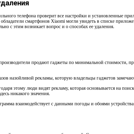
удаления
ного телефона проверит все настройки и установленные приложе
 обладатели смартфонов Xiaomi могли увидеть в списке приложе
ьно с этим возникает вопрос и о способах ее удаления.
производители продают гаджеты по минимальной стоимости, при
зов назойливой рекламы, которую владельцы гаджетов замечаю
годаря этому люди видят рекламу, которая основывается на пои
десь никакого значения.
ограмма взаимодействует с данными погоды и обоями устройства