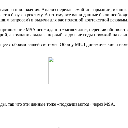
 самого приложения. Анализ передаваемой информации, иконок и
ает в браузер рекламу. А потому все ваши данные были необходи
вашим запросам) и выдачи для вас полезной контекстной рекламы
но приложение MSA неожиданно «заглючило», перестав обновлять
ий, а компания выдала первый за долгие годы похожий на офиц
ющее с обоями вашей системы. Обои у MIUI динамические и изм
ды, так что эти данные тоже «подкачиваются» через MSA.