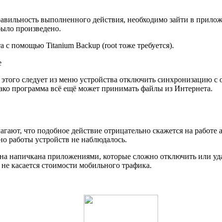
авильность выполненного действия, необходимо зайти в приложе
было произведено.
с помощью Titanium Backup (root тоже требуется).
e
 этого следует из меню устройства отключить синхронизацию с
нако программа всё ещё может принимать файлы из Интернета.
лагают, что подобное действие отрицательно скажется на работе
но работы устройств не наблюдалось.
она напичкана приложениями, которые сложно отключить или уда
 не касается стоимости мобильного трафика.