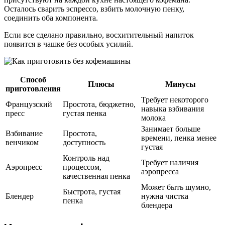
Осталось сварить эспрессо, взбить молочную пенку,
соединить оба компонента.
Если все сделано правильно, восхитительный напиток
появится в чашке без особых усилий.
Способ
Плюсы
Минусы
приготовления
Требует некоторого
Французский
Простота, бюджетно,
навыка взбивания
пресс
густая пенка
молока
Занимает больше
Взбивание
Простота,
времени, пенка менее
венчиком
доступность
густая
Контроль над
Требует наличия
Аэропресс
процессом,
аэропресса
качественная пенка
Может быть шумно,
Быстрота, густая
Блендер
нужна чистка
пенка
блендера