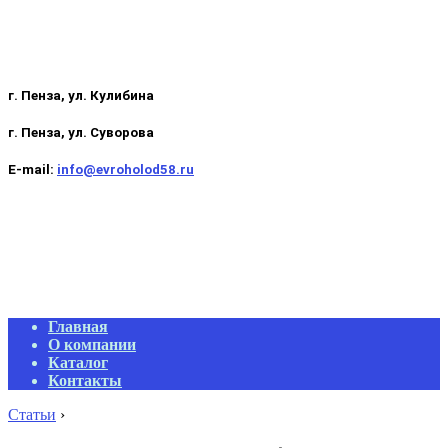
г. Пенза, ул. Кулибина
г. Пенза, ул. Суворова
E-mail:
info@evroholod58.ru
Primary
Главная
Navigation
О компании
Menu
Каталог
Контакты
Статьи
›