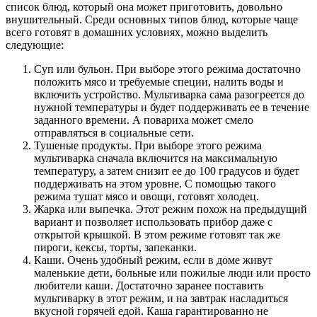
список блюд, который она может приготовить, довольно
внушительный. Среди основных типов блюд, которые чаще
всего готовят в домашних условиях, можно выделить
следующие:
Суп или бульон. При выборе этого режима достаточно
положить мясо и требуемые специи, налить воды и
включить устройство. Мультиварка сама разогреется до
нужной температуры и будет поддерживать ее в течение
заданного времени. А повариха может смело
отправляться в социальные сети.
Тушеные продукты. При выборе этого режима
мультиварка сначала включится на максимальную
температуру, а затем снизит ее до 100 градусов и будет
поддерживать на этом уровне. С помощью такого
режима тушат мясо и овощи, готовят холодец.
Жарка или выпечка. Этот режим похож на предыдущий
вариант и позволяет использовать прибор даже с
открытой крышкой. В этом режиме готовят так же
пироги, кексы, торты, запеканки.
Каши. Очень удобный режим, если в доме живут
маленькие дети, больные или пожилые люди или просто
любители каши. Достаточно заранее поставить
мультиварку в этот режим, и на завтрак насладиться
вкусной горячей едой. Каша гарантированно не