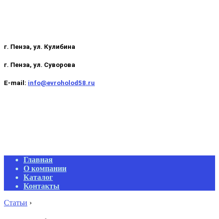
г. Пенза, ул. Кулибина
г. Пенза, ул. Суворова
E-mail:
info@evroholod58.ru
Primary
Главная
Navigation
О компании
Menu
Каталог
Контакты
Статьи
›