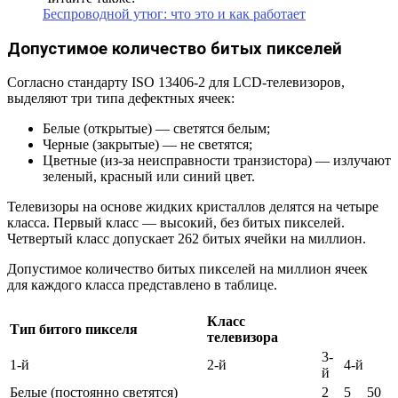
Беспроводной утюг: что это и как работает
Допустимое количество битых пикселей
Согласно стандарту ISO 13406-2 для LCD-телевизоров,
выделяют три типа дефектных ячеек:
Белые (открытые) — светятся белым;
Черные (закрытые) — не светятся;
Цветные (из-за неисправности транзистора) — излучают
зеленый, красный или синий цвет.
Телевизоры на основе жидких кристаллов делятся на четыре
класса. Первый класс — высокий, без битых пикселей.
Четвертый класс допускает 262 битых ячейки на миллион.
Допустимое количество битых пикселей на миллион ячеек
для каждого класса представлено в таблице.
Класс
Тип битого пикселя
телевизора
3-
1-й
2-й
4-й
й
Белые (постоянно светятся)
2
5
50