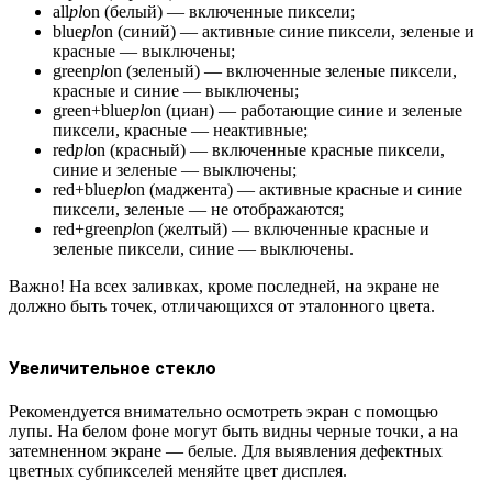
all
pl
on (белый) — включенные пиксели;
blue
pl
on (синий) — активные синие пиксели, зеленые и
красные — выключены;
green
pl
on (зеленый) — включенные зеленые пиксели,
красные и синие — выключены;
green+blue
pl
on (циан) — работающие синие и зеленые
пиксели, красные — неактивные;
red
pl
on (красный) — включенные красные пиксели,
синие и зеленые — выключены;
red+blue
pl
on (маджента) — активные красные и синие
пиксели, зеленые — не отображаются;
red+green
pl
on (желтый) — включенные красные и
зеленые пиксели, синие — выключены.
Важно! На всех заливках, кроме последней, на экране не
должно быть точек, отличающихся от эталонного цвета.
Увеличительное стекло
Рекомендуется внимательно осмотреть экран с помощью
лупы. На белом фоне могут быть видны черные точки, а на
затемненном экране — белые. Для выявления дефектных
цветных субпикселей меняйте цвет дисплея.