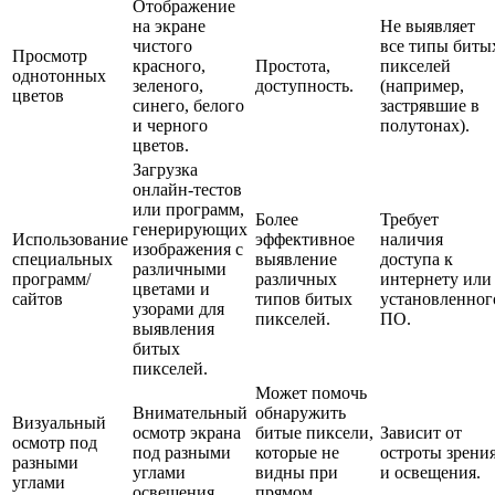
Отображение
на экране
Не выявляет
чистого
все типы биты
Просмотр
красного,
Простота,
пикселей
однотонных
зеленого,
доступность.
(например,
цветов
синего, белого
застрявшие в
и черного
полутонах).
цветов.
Загрузка
онлайн-тестов
или программ,
Более
Требует
генерирующих
Использование
эффективное
наличия
изображения с
специальных
выявление
доступа к
различными
программ/
различных
интернету или
цветами и
сайтов
типов битых
установленног
узорами для
пикселей.
ПО.
выявления
битых
пикселей.
Может помочь
Внимательный
обнаружить
Визуальный
осмотр экрана
битые пиксели,
Зависит от
осмотр под
под разными
которые не
остроты зрени
разными
углами
видны при
и освещения.
углами
освещения.
прямом