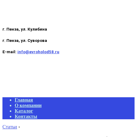
г. Пенза, ул. Кулибина
г. Пенза, ул. Суворова
E-mail:
info@evroholod58.ru
Primary
Главная
Navigation
О компании
Menu
Каталог
Контакты
Статьи
›