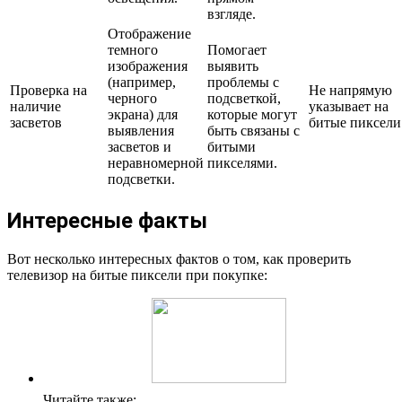
взгляде.
Отображение
темного
Помогает
изображения
выявить
(например,
проблемы с
Проверка на
Не напрямую
черного
подсветкой,
наличие
указывает на
экрана) для
которые могут
засветов
битые пиксели
выявления
быть связаны с
засветов и
битыми
неравномерной
пикселями.
подсветки.
Интересные факты
Вот несколько интересных фактов о том, как проверить
телевизор на битые пиксели при покупке:
Читайте также: