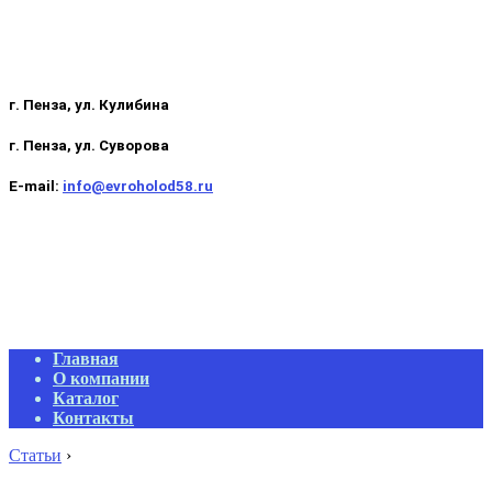
г. Пенза, ул. Кулибина
г. Пенза, ул. Суворова
E-mail:
info@evroholod58.ru
Primary
Главная
Navigation
О компании
Menu
Каталог
Контакты
Статьи
›