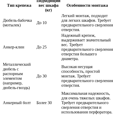
Подходящий
Тип крепежа
вес шкафа
Особенности монтажа
(кг)
Легкий монтаж, подходит
Дюбель-бабочка
для легких шкафов. Требует
До 10
(мотылек)
предварительного сверления
отверстия.
Надежный крепеж,
выдерживает значительный
вес. Требует
Анкер-клин
До 25
предварительного сверления
отверстия большего
диаметра.
Металлический
Высокая несущая
дюбель с
способность, простой
распорным
До 30
монтаж. Требует
элементом
предварительного сверления
(например,
отверстия.
дюбель-гвоздь)
Максимальная надежность,
для очень тяжелых шкафов.
Анкерный болт
Более 30
Требует предварительного
сверления отверстия и
использования перфоратора.