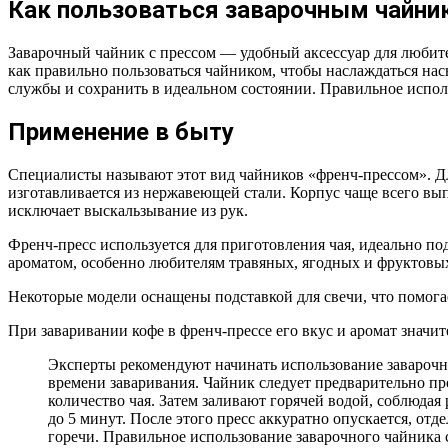
Как пользоваться заварочным чайни
Заварочный чайник с прессом — удобный аксессуар для любите
как правильно пользоваться чайником, чтобы наслаждаться на
службы и сохранить в идеальном состоянии. Правильное исполь
Применение в быту
Специалисты называют этот вид чайников «френч-прессом». Дл
изготавливается из нержавеющей стали. Корпус чаще всего вып
исключает выскальзывание из рук.
Френч-пресс используется для приготовления чая, идеально п
ароматом, особенно любителям травяных, ягодных и фруктовых
Некоторые модели оснащены подставкой для свечи, что помогае
При заваривании кофе в френч-прессе его вкус и аромат значи
Эксперты рекомендуют начинать использование заварочно
времени заваривания. Чайник следует предварительно про
количество чая. Затем заливают горячей водой, соблюдая
до 5 минут. После этого пресс аккуратно опускается, отд
горечи. Правильное использование заварочного чайника с