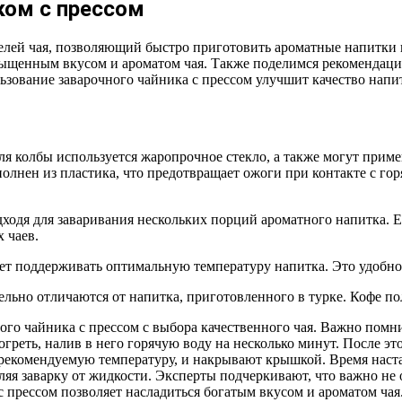
ком с прессом
лей чая, позволяющий быстро приготовить ароматные напитки и 
сыщенным вкусом и ароматом чая. Также поделимся рекомендация
зование заварочного чайника с прессом улучшит качество напит
я колбы используется жаропрочное стекло, а также могут приме
олнен из пластика, что предотвращает ожоги при контакте с го
одходя для заваривания нескольких порций ароматного напитка.
 чаев.
т поддерживать оптимальную температуру напитка. Это удобно д
тельно отличаются от напитка, приготовленного в турке. Кофе 
го чайника с прессом с выбора качественного чая. Важно помни
греть, налив в него горячую воду на несколько минут. После эт
 рекомендуемую температуру, и накрывают крышкой. Время настаи
еляя заварку от жидкости. Эксперты подчеркивают, что важно не
 прессом позволяет насладиться богатым вкусом и ароматом чая