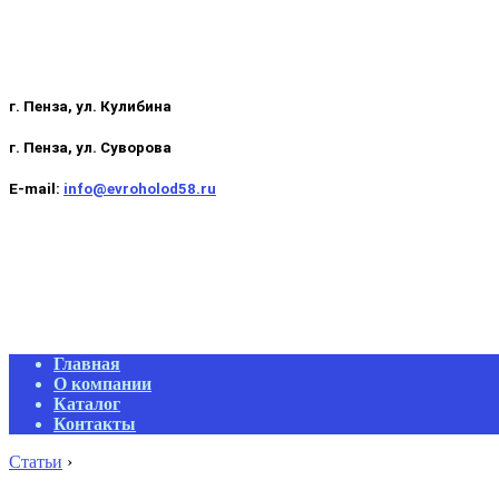
г. Пенза, ул. Кулибина
г. Пенза, ул. Суворова
E-mail:
info@evroholod58.ru
Primary
Главная
Navigation
О компании
Menu
Каталог
Контакты
Статьи
›