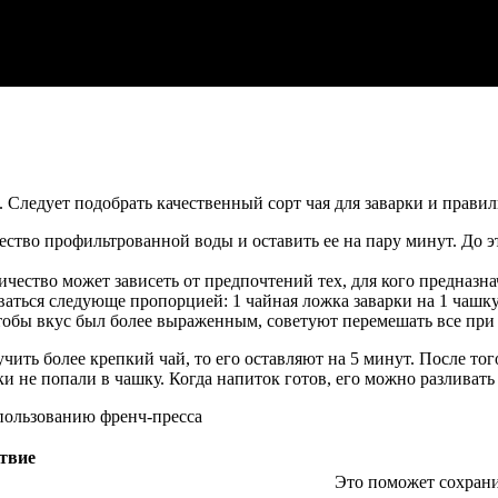
 Следует подобрать качественный сорт чая для заварки и правил
тво профильтрованной воды и оставить ее на пару минут. До это
ичество может зависеть от предпочтений тех, для кого предназ
аться следующе пропорцией: 1 чайная ложка заварки на 1 чашку
 Чтобы вкус был более выраженным, советуют перемешать все пр
чить более крепкий чай, то его оставляют на 5 минут. После тог
ки не попали в чашку. Когда напиток готов, его можно разливат
твие
Это поможет сохрани