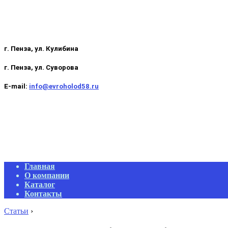
г. Пенза, ул. Кулибина
г. Пенза, ул. Суворова
E-mail:
info@evroholod58.ru
Primary
Главная
Navigation
О компании
Menu
Каталог
Контакты
Статьи
›