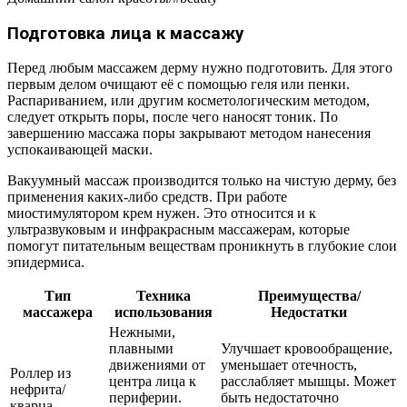
Подготовка лица к массажу
Перед любым массажем дерму нужно подготовить. Для этого
первым делом очищают её с помощью геля или пенки.
Распариванием, или другим косметологическим методом,
следует открыть поры, после чего наносят тоник. По
завершению массажа поры закрывают методом нанесения
успокаивающей маски.
Вакуумный массаж производится только на чистую дерму, без
применения каких-либо средств. При работе
миостимулятором крем нужен. Это относится и к
ультразвуковым и инфракрасным массажерам, которые
помогут питательным веществам проникнуть в глубокие слои
эпидермиса.
Тип
Техника
Преимущества/
массажера
использования
Недостатки
Нежными,
плавными
Улучшает кровообращение,
движениями от
уменьшает отечность,
Роллер из
центра лица к
расслабляет мышцы. Может
нефрита/
периферии.
быть недостаточно
кварца