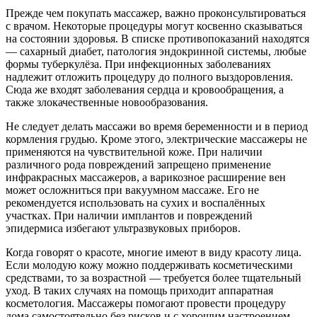
Прежде чем покупать массажер, важно проконсультироваться
с врачом. Некоторые процедуры могут косвенно сказываться
на состоянии здоровья. В списке противопоказаний находятся
— сахарный диабет, патология эндокринной системы, любые
формы туберкулёза. При инфекционных заболеваниях
надлежит отложить процедуру до полного выздоровления.
Сюда же входят заболевания сердца и кровообращения, а
также злокачественные новообразования.
Не следует делать массажи во время беременности и в период
кормления грудью. Кроме этого, электрические массажеры не
применяются на чувствительной коже. При наличии
различного рода повреждений запрещено применение
инфракрасных массажеров, а варикозное расширение вен
может осложниться при вакуумном массаже. Его не
рекомендуется использовать на сухих и воспалённых
участках. При наличии имплантов и повреждений
эпидермиса избегают ультразвуковых приборов.
Когда говорят о красоте, многие имеют в виду красоту лица.
Если молодую кожу можно поддерживать косметическими
средствами, то за возрастной — требуется более тщательный
уход. В таких случаях на помощь приходит аппаратная
косметология. Массажеры помогают провести процедуру
дома самостоятельно без рисков и с хорошим настроением.