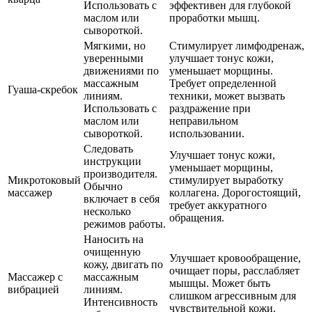
Использовать с
эффективен для глубокой
маслом или
проработки мышц.
сывороткой.
Мягкими, но
Стимулирует лимфодренаж,
уверенными
улучшает тонус кожи,
движениями по
уменьшает морщины.
массажным
Требует определенной
Гуаша-скребок
линиям.
техники, может вызвать
Использовать с
раздражение при
маслом или
неправильном
сывороткой.
использовании.
Следовать
Улучшает тонус кожи,
инструкции
уменьшает морщины,
производителя.
Микротоковый
стимулирует выработку
Обычно
массажер
коллагена. Дорогостоящий,
включает в себя
требует аккуратного
несколько
обращения.
режимов работы.
Наносить на
очищенную
Улучшает кровообращение,
кожу, двигать по
очищает поры, расслабляет
Массажер с
массажным
мышцы. Может быть
вибрацией
линиям.
слишком агрессивным для
Интенсивность
чувствительной кожи.