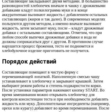
Составляющие закладывают двумя методами. В большинство
разновидностей хлебопечек вначале в чашку с дрожжевыми
добавками кладут полкилограмма муки и в конце
аккуратненько выливают жидкость с добавлением остальных
составляющих (жиров и так далее). В современных моделях
пользуются другим методом, а именно вначале выливают
жидкость, затем засыпают муку, после – кладут дрожжевые
добавки с остальными составляющими. Отметим, что при
любом способе выпечки дрожжевые добавки и вода не
должны соприкасаться друг с другом. В противном случае
нарушится процесс брожения, тесто не поднимется и
хлебобулочное изделие приготовить не получится.
Порядок действий
Составляющие помещают в чистую форму с
перемешивающей лопаткой. Наполненную смесью чашу
устанавливают в хлебопечку и закрывают крышкой. Затем
выбирают режим работы и степень поджаристости корки.
После установки параметров нажимают кнопку START. Во
время замешивания можно открывать хлебопечку для
контроля консистенции теста и при необходимости добавлять
жидкость или муку. Дополнительные ингредиенты (например,
орехи или курагу) добавляют во время перемешивания. После