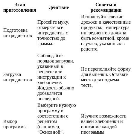
Этап
Советы и
Действие
приготовления
рекомендации
Используйте свежие
Просейте муку,
дрожжи и качественные
отмерьте все
продукты. Температура
Подготовка
ингредиенты с
ингредиентов должна
ингредиентов
точностью до
быть комнатной, кроме
грамма.
случаев, указанных в
рецепте.
Соблюдайте
порядок загрузки,
указанный в
Не переполняйте форму
рецепте или
Загрузка
для выпечки. Оставьте
инструкции к
ингредиентов
место для подъема
хлебопечке.
теста.
Жидкость обычно
добавляется
последней.
Выберите нужную
программу в
соответствии с
Изучите возможности
Выбор
рецептом
вашей хлебопечки и
программы
(например,
описание каждой
“Основной”,
программы.