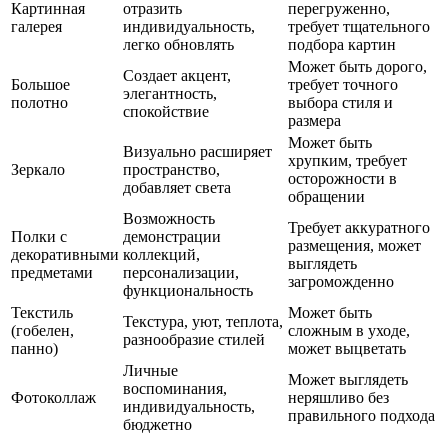
Картинная
отразить
перегруженно,
галерея
индивидуальность,
требует тщательного
легко обновлять
подбора картин
Может быть дорого,
Создает акцент,
Большое
требует точного
элегантность,
полотно
выбора стиля и
спокойствие
размера
Может быть
Визуально расширяет
хрупким, требует
Зеркало
пространство,
осторожности в
добавляет света
обращении
Возможность
Требует аккуратного
Полки с
демонстрации
размещения, может
декоративными
коллекций,
выглядеть
предметами
персонализации,
загроможденно
функциональность
Текстиль
Может быть
Текстура, уют, теплота,
(гобелен,
сложным в уходе,
разнообразие стилей
панно)
может выцветать
Личные
Может выглядеть
воспоминания,
Фотоколлаж
неряшливо без
индивидуальность,
правильного подхода
бюджетно