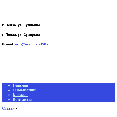
г. Пенза, ул. Кулибина
г. Пенза, ул. Суворова
E-mail:
info@evroholod58.ru
Primary
Главная
Navigation
О компании
Menu
Каталог
Контакты
Статьи
›