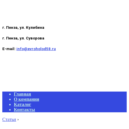
г. Пенза, ул. Кулибина
г. Пенза, ул. Суворова
E-mail:
info@evroholod58.ru
Primary
Главная
Navigation
О компании
Menu
Каталог
Контакты
Статьи
›