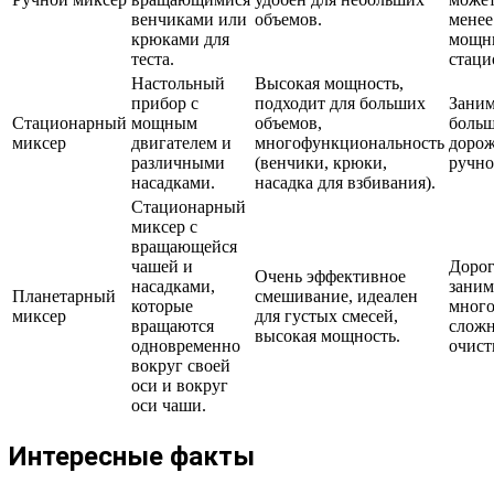
венчиками или
объемов.
менее
крюками для
мощн
теста.
стаци
Настольный
Высокая мощность,
прибор с
подходит для больших
Заним
Стационарный
мощным
объемов,
больш
миксер
двигателем и
многофункциональность
дорож
различными
(венчики, крюки,
ручно
насадками.
насадка для взбивания).
Стационарный
миксер с
вращающейся
чашей и
Дорог
Очень эффективное
насадками,
заним
Планетарный
смешивание, идеален
которые
много
миксер
для густых смесей,
вращаются
сложн
высокая мощность.
одновременно
очист
вокруг своей
оси и вокруг
оси чаши.
Интересные факты