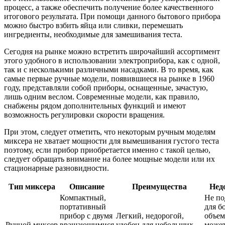
процесс, а также обеспечить получение более качественного
итогового результата. При помощи данного бытового прибора
можно быстро взбить яйца или сливки, перемешать
ингредиенты, необходимые для замешивания теста.
Сегодня на рынке можно встретить широчайший ассортимент
этого удобного в использовании электроприбора, как с одной,
так и с несколькими различными насадками. В то время, как
самые первые ручные модели, появившиеся на рынке в 1960
году, представляли собой приборы, оснащенные, зачастую,
лишь одним веслом. Современные модели, как правило,
снабжены рядом дополнительных функций и имеют
возможность регулировки скорости вращения.
При этом, следует отметить, что некоторым ручным моделям
миксера не хватает мощности для вымешивания густого теста
поэтому, если прибор приобретается именно с такой целью,
следует обращать внимание на более мощные модели или их
стационарные разновидности.
Тип миксера
Описание
Преимущества
Нед
Компактный,
Не по
портативный
для б
прибор с двумя
Легкий, недорогой,
объем
Ручной миксер
вращающимися
удобен для небольших
может