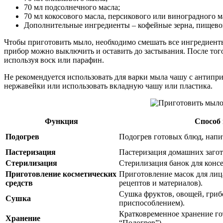
70 мл подсолнечного масла;
70 мл кокосового масла, персикового или виноградного м
Дополнительные ингредиенты – кофейные зерна, пищевой 
Чтобы приготовить мыло, необходимо смешать все ингредиенты
прибор можно выключить и оставить до застывания. После того
используя воск или парафин.
Не рекомендуется использовать для варки мыла чашу с антипр
нержавейки или использовать вкладную чашу или пластика.
Функция
Способ
Подогрев
Подогрев готовых блюд, напит
Пастеризация
Пастеризация домашних загото
Стерилизация
Стерилизация банок для конс
Приготовление косметических
Приготовление масок для лиц
средств
рецептов и материалов).
Сушка фруктов, овощей, гриб
Сушка
приспособлением).
Кратковременное хранение го
Хранение
“Подогрев”).