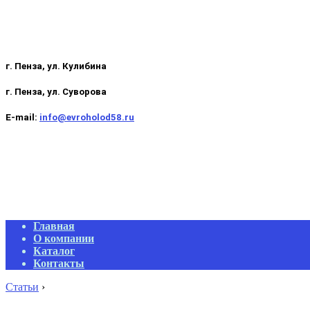
г. Пенза, ул. Кулибина
г. Пенза, ул. Суворова
E-mail:
info@evroholod58.ru
Primary
Главная
Navigation
О компании
Menu
Каталог
Контакты
Статьи
›