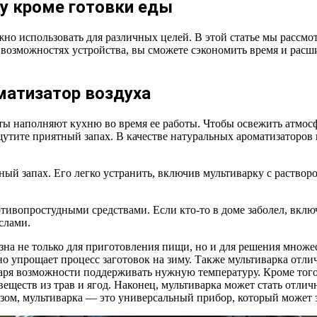
у кроме готовки еды
 использовать для различных целей. В этой статье мы рассмот
озможностях устройства, вы сможете сэкономить время и расши
матизатор воздуха
аты наполняют кухню во время ее работы. Чтобы освежить атмосф
щутите приятный запах. В качестве натуральных ароматизаторов 
ный запах. Его легко устранить, включив мультиварку с раство
вопростудными средствами. Если кто-то в доме заболел, включи
слами.
зна не только для приготовления пищи, но и для решения множе
ьно упрощает процесс заготовок на зиму. Также мультиварка от
одаря возможности поддерживать нужную температуру. Кроме того
веществ из трав и ягод. Наконец, мультиварка может стать отли
разом, мультиварка — это универсальный прибор, который может 