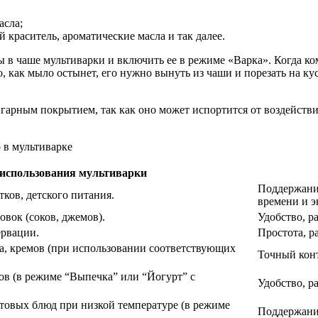
асла;
краситель, ароматические масла и так далее.
 в чаше мультиварки и включить ее в режиме «Варка». Когда ко
, как мыло остынет, его нужно вынуть из чаши и порезать на ку
игарным покрытием, так как оно может испортится от воздейст
 использования мультиварки
Поддержани
ков, детского питания.
времени и э
вок (соков, джемов).
Удобство, р
ервации.
Простота, р
а, кремов (при использовании соответствующих
Точный конт
ов (в режиме “Выпечка” или “Йогурт” с
Удобство, 
товых блюд при низкой температуре (в режиме
Поддержани