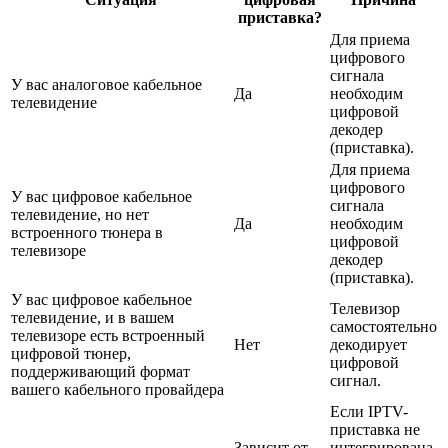
приставка?
Для приема
цифрового
сигнала
У вас аналоговое кабельное
Да
необходим
телевидение
цифровой
декодер
(приставка).
Для приема
цифрового
У вас цифровое кабельное
сигнала
телевидение, но нет
Да
необходим
встроенного тюнера в
цифровой
телевизоре
декодер
(приставка).
У вас цифровое кабельное
Телевизор
телевидение, и в вашем
самостоятельно
телевизоре есть встроенный
Нет
декодирует
цифровой тюнер,
цифровой
поддерживающий формат
сигнал.
вашего кабельного провайдера
Если IPTV-
приставка не
Зависит от
интегрирована