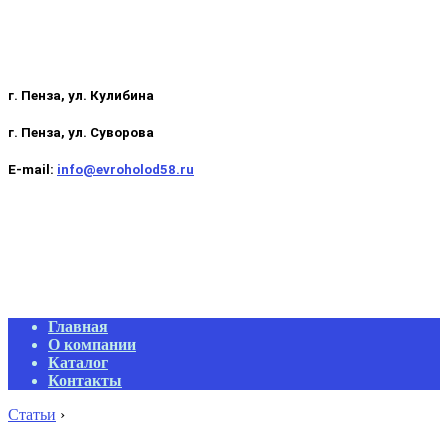
г. Пенза, ул. Кулибина
г. Пенза, ул. Суворова
E-mail:
info@evroholod58.ru
Primary
Главная
Navigation
О компании
Menu
Каталог
Контакты
Статьи
›