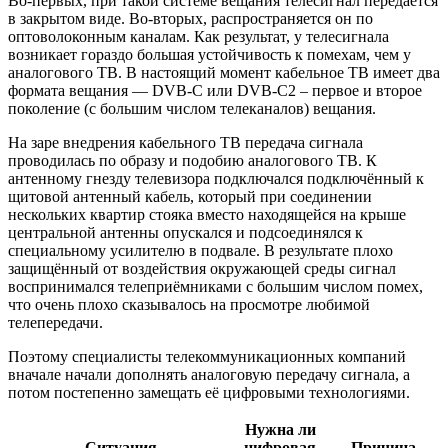
Во-первых, при такой системе вещания телесигнал передаётся
в закрытом виде. Во-вторых, распространяется он по
оптоволоконным каналам. Как результат, у телесигнала
возникает гораздо большая устойчивость к помехам, чем у
аналогового ТВ. В настоящий момент кабельное ТВ имеет два
формата вещания — DVB-С или DVB-С2 – первое и второе
поколение (с большим числом телеканалов) вещания.
На заре внедрения кабельного ТВ передача сигнала
проводилась по образу и подобию аналогового ТВ. К
антенному гнезду телевизора подключался подключённый к
щитовой антенный кабель, который при соединении
нескольких квартир стояка вместо находящейся на крыше
центральной антенны опускался и подсоединялся к
специальному усилителю в подвале. В результате плохо
защищённый от воздействия окружающей среды сигнал
воспринимался телеприёмниками с большим числом помех,
что очень плохо сказывалось на просмотре любимой
телепередачи.
Поэтому специалисты телекоммуникационных компаний
вначале начали дополнять аналоговую передачу сигнала, а
потом постепенно замещать её цифровыми технологиями.
Нужна ли
Ситуация
цифровая
Причина