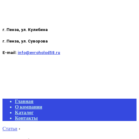
г. Пенза, ул. Кулибина
г. Пенза, ул. Суворова
E-mail:
info@evroholod58.ru
Primary
Главная
Navigation
О компании
Menu
Каталог
Контакты
Статьи
›