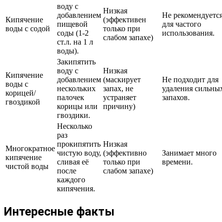
воду с
Низкая
добавлением
Не рекомендуетс
Кипячение
(эффективен
пищевой
для частого
воды с содой
только при
соды (1-2
использования.
слабом запахе)
ст.л. на 1 л
воды).
Закипятить
воду с
Низкая
Кипячение
добавлением
(маскирует
Не подходит для
воды с
нескольких
запах, не
удаления сильны
корицей/
палочек
устраняет
запахов.
гвоздикой
корицы или
причину)
гвоздики.
Несколько
раз
прокипятить
Низкая
Многократное
чистую воду,
(эффективно
Занимает много
кипячение
сливая её
только при
времени.
чистой воды
после
слабом запахе)
каждого
кипячения.
Интересные факты