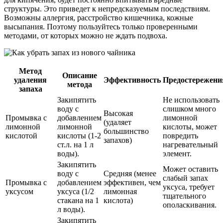
структуры. Это приведет к непредсказуемым последствиям.
Возможны аллергия, расстройство кишечника, кожные
высыпания. Поэтому пользуйтесь только проверенными
методами, от которых можно не ждать подвоха.
Метод
Описание
удаления
Эффективность
Предостережени
метода
запаха
Закипятить
Не использовать
воду с
слишком много
Высокая
Промывка с
добавлением
лимонной
(удаляет
лимонной
лимонной
кислоты, может
большинство
кислотой
кислоты (1-2
повредить
запахов)
ст.л. на 1 л
нагревательный
воды).
элемент.
Закипятить
Может оставить
воду с
Средняя (менее
слабый запах
Промывка с
добавлением
эффективен, чем
уксуса, требует
уксусом
уксуса (1/2
лимонная
тщательного
стакана на 1
кислота)
ополаскивания.
л воды).
Закипятить