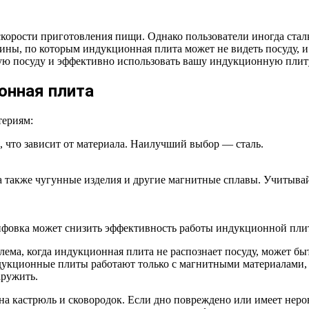
рости приготовления пищи. Однако пользователи иногда сталкив
чины, по которым индукционная плита может не видеть посуду,
вую посуду и эффективно использовать вашу индукционную плит
онная плита
териям:
 что зависит от материала. Наилучший выбор — сталь.
 также чугунные изделия и другие магнитные сплавы. Учитывай
ифовка может снизить эффективность работы индукционной пли
лема, когда индукционная плита не распознает посуду, может бы
ндукционные плиты работают только с магнитными материалами,
аружить.
на кастрюль и сковородок. Если дно повреждено или имеет неро