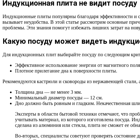
Индукционная плита не видит посуду
Индукционные плиты популярны благодаря эффективности и ско
вызывает неудобства. В этой статье рассмотрим основные при
проблемы. Эти знания помогут избежать лишних затрат на но
Какую посуду может видеть индукци
Для индукционных плит выбирайте посуду по следующим кри
Эффективное использование энергии от магнитного поля,
Плотное прилегание дна к поверхности плиты.
Рекомендуются кастрюли и сковороды из нержавеющей стали, а
Толщина дна — не менее 3 мм.
Минимальный диаметр посуды — 12 см.
Дно должно быть ровным и гладким. Некачественная шл
Эксперты в области бытовой техники отмечают, что проб
учитывать материал, из которого изготовлена посуда. И
сделана из алюминия или стекла, плита не сможет ее обн
Во-вторых, специалисты советуют проверять состояние д