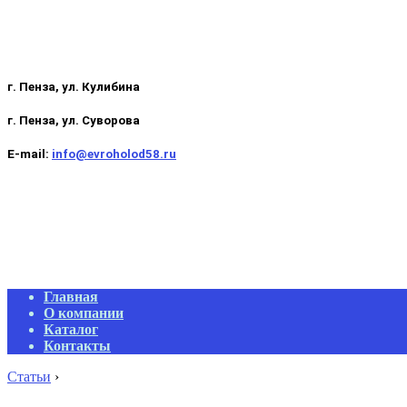
г. Пенза, ул. Кулибина
г. Пенза, ул. Суворова
E-mail:
info@evroholod58.ru
Primary
Главная
Navigation
О компании
Menu
Каталог
Контакты
Статьи
›