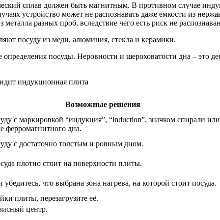
еский сплав должен быть магнитным. В противном случае индук
лучаях устройство может не распознавать даже емкости из нерж
 металла разных проб, вследствие чего есть риск не распознава
яют посуду из меди, алюминия, стекла и керамики.
 определения посуды. Неровности и шероховатости дна – это д
Возможные решения
уду с маркировкой “индукция”, “induction”, значком спирали ил
е ферромагнитного дна.
уду с достаточно толстым и ровным дном.
осуда плотно стоит на поверхности плиты.
 убедитесь, что выбрана зона нагрева, на которой стоит посуда.
йки плиты, перезагрузите её.
висный центр.