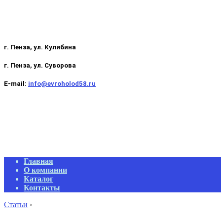
г. Пенза, ул. Кулибина
г. Пенза, ул. Суворова
E-mail:
info@evroholod58.ru
Primary
Главная
Navigation
О компании
Menu
Каталог
Контакты
Статьи
›