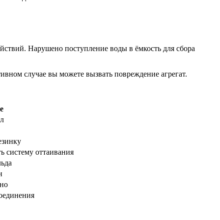
йствий. Нарушено поступление воды в ёмкость для сбора
ивном случае вы можете вызвать повреждение агрегат.
е
л
езинку
ь систему оттаивания
льда
н
вно
оединения