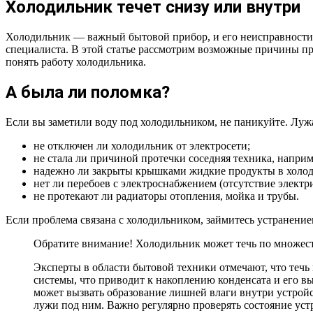
Холодильник течет снизу или внутри
Холодильник — важный бытовой прибор, и его неисправности мо
специалиста. В этой статье рассмотрим возможные причины пр
понять работу холодильника.
А была ли поломка?
Если вы заметили воду под холодильником, не паникуйте. Лужа
не отключен ли холодильник от электросети;
не стала ли причиной протечки соседняя техника, наприм
надежно ли закрыты крышками жидкие продукты в холодил
нет ли перебоев с электроснабжением (отсутствие элект
не протекают ли радиаторы отопления, мойка и трубы.
Если проблема связана с холодильником, займитесь устранени
Обратите внимание! Холодильник может течь по множест
Эксперты в области бытовой техники отмечают, что течь
системы, что приводит к накоплению конденсата и его в
может вызвать образование лишней влаги внутри устройс
лужи под ним. Важно регулярно проверять состояние уст