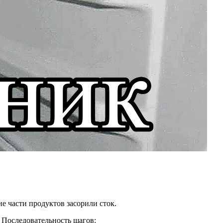
е части продуктов засорили сток.
 Последовательность шагов: