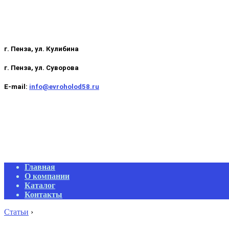
г. Пенза, ул. Кулибина
г. Пенза, ул. Суворова
E-mail:
info@evroholod58.ru
Primary
Главная
Navigation
О компании
Menu
Каталог
Контакты
Статьи
›