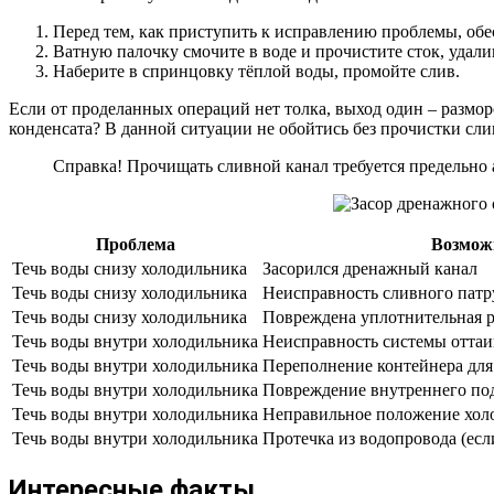
Перед тем, как приступить к исправлению проблемы, обес
Ватную палочку смочите в воде и прочистите сток, удали
Наберите в спринцовку тёплой воды, промойте слив.
Если от проделанных операций нет толка, выход один – размо
конденсата? В данной ситуации не обойтись без прочистки сл
Справка! Прочищать сливной канал требуется предельно 
Проблема
Возмож
Течь воды снизу холодильника
Засорился дренажный канал
Течь воды снизу холодильника
Неисправность сливного патр
Течь воды снизу холодильника
Повреждена уплотнительная р
Течь воды внутри холодильника
Неисправность системы отта
Течь воды внутри холодильника
Переполнение контейнера для
Течь воды внутри холодильника
Повреждение внутреннего по
Течь воды внутри холодильника
Неправильное положение хол
Течь воды внутри холодильника
Протечка из водопровода (есл
Интересные факты