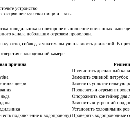
точьте устройство.
в застрявшие кусочки пищи и грязь.
розка холодильника и повторное выполнение описанных выше де
ивного канала небольшим отрезком проволоки.
аккуратно, соблюдая максимальную плавность движений. В прот
ная причина
Решени
Прочистить дренажный кана
убка
Заменить сливной патрубок
езинка двери
Заменить уплотнительную р
ивания
Проверить и отремонтироват
 льда
Опорожнить контейнер для 
ддона
Заменить внутренний поддо
одильника
Установить холодильник ро
и есть подключение к водопроводу)
Проверить водопроводные с