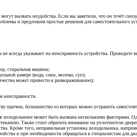
гут вызвать неудобства. Если вы заметили, что он течёт снизу 
облемы и предложим простые решения для самостоятельного уст
 не всегда указывает на неисправность устройства. Проведите в
ер, стиральная машина;
ьной камере (вода, соки, молоко, суп);
ричества может привести к размораживанию);
ем неисправности.
ву причин, большинство из которых можно устранить самостоят
 в холодильнике может быть вызвана несколькими факторами. О
ытеканию. Также стоит обратить внимание на уплотнители двере
тва. Кроме того, неправильная установка холодильника, наприме
ройства и при необходимости обращаться к специалистам для ди